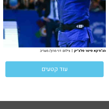
הג'ודקא פיטר פלצ'יק
| צילום: דני מרון/ מעריב
עוד קטעים