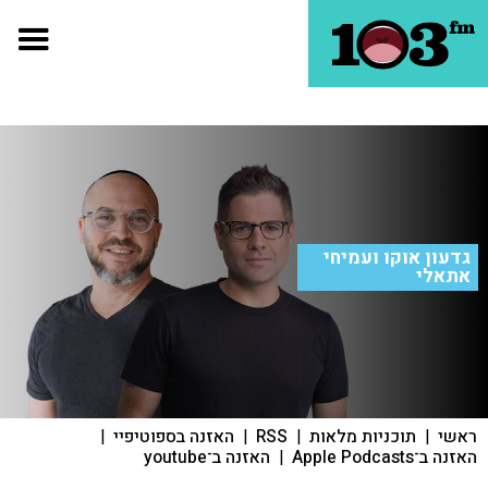
גדעון אוקו ועמיחי
אתאלי
ראשי
|
תוכניות מלאות
|
RSS
|
האזנה בספוטיפיי
|
האזנה ב־Apple Podcasts
|
האזנה ב־youtube