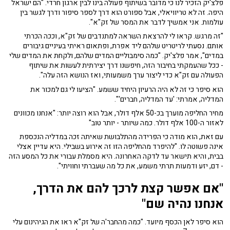
פלצ'יק הזכיר לנו כי מדובר בשיתוף פעולה בינו לבין ארגון חרדי. "הם ישראל
היפה. זה לא טריוויאלי, אבל ספורט הוא דרך לספר סיפור ודרך לגשר בין
עולמות. אני אמשיך לדבר את המסר של זק"א".
"זה מרגש. קראו לי להרצאת השראה למתנדבים של זק"א, וככה הכרתי
אותם. נסעתי לריטריט שלהם ליד אפרת, ופתאום ראיתי בעיניים גיבורים
במדים", אמר פלצ'יק. "כמה סימבוליים המדים שלהם, ולקחת את המדים שלי
- ככל שהעמקתי בחיבור הזה, חיפשנו דרך יצירתית לעשות את שיתוף
הפעולה עם זק"א כדי ליצור ערך משמעותי, ואז הנושא הזה עלה".
הוא סיפר כי זה לא היה הרעיון היחיד ששמע. "הציעו לי גם למכור את
המדליה, אמרתי: 'עד המדליה, חברים'".
מחיר החליפה מוערך בכ-50 אלף דולר, אבל הוא רוצה יותר: "אנחנו מכוונים
לאזור ה-100 אלף דולר. כמה שיותר - יותר טוב"
עם זאת, הוא מודה כי הפרידה מהתלבושת שאיתה זכה במדליה הנכספת
אינה פשוטה לו. "להיפרד מהחליפה הזו זה אירוע בשבילי. היא עדיין אצלי
בבית, והיא תישאר עד לדקה האחרונה. היא מסמלת עבורי את כל המסע הזה
- דם, יזע ודמעות תרתי משמע, את כל מה שעברתי וחוויתי".
"אם אפשר קצת לרכך להם את הדרך,
אנחנו נהיה שם"
הוא סיפר לאן הכסף מיועד. "כמה מהחבר'ה של זק"א ראו את הגיהינום עלי