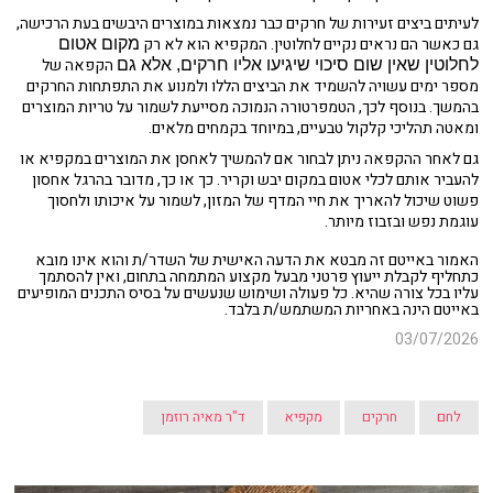
לעיתים ביצים זעירות של חרקים כבר נמצאות במוצרים היבשים בעת הרכישה,
גם כאשר הם נראים נקיים לחלוטין. המקפיא הוא לא רק
מקום אטום
הקפאה של
לחלוטין שאין שום סיכוי שיגיעו אליו חרקים, אלא גם
מספר ימים עשויה להשמיד את הביצים הללו ולמנוע את התפתחות החרקים
בהמשך. בנוסף לכך, הטמפרטורה הנמוכה מסייעת לשמור על טריות המוצרים
ומאטה תהליכי קלקול טבעיים, במיוחד בקמחים מלאים.
גם לאחר ההקפאה ניתן לבחור אם להמשיך לאחסן את המוצרים במקפיא או
להעביר אותם לכלי אטום במקום יבש וקריר. כך או כך, מדובר בהרגל אחסון
פשוט שיכול להאריך את חיי המדף של המזון, לשמור על איכותו ולחסוך
עוגמת נפש ובזבוז מיותר.
האמור באייטם זה מבטא את הדעה האישית של השדר/ת והוא אינו מובא
כתחליף לקבלת ייעוץ פרטני מבעל מקצוע המתמחה בתחום, ואין להסתמך
עליו בכל צורה שהיא. כל פעולה ושימוש שנעשים על בסיס התכנים המופיעים
באייטם הינה באחריות המשתמש/ת בלבד.
03/07/2026
לחם
חרקים
מקפיא
ד"ר מאיה רוזמן