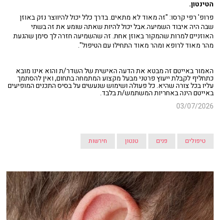
הטינטון.
פרופ' רפי קרסו: "זה מאוד לא מתאים. בדרך כלל יכול להיווצר נזק באוזן
שבה היה איבוד השמיעה.אבל יכול להיות שאתה שומע את זה בשתי
האוזניים למרות שהמקור באוזן אחת. זה שהשמיעה חזרה לך סימן שהגעת
מהר מאוד לרופא ומהר מאוד התחילו עם הטיפול".
האמור באייטם זה מבטא את הדעה האישית של השדר/ת והוא אינו מובא
כתחליף לקבלת ייעוץ פרטני מבעל מקצוע המתמחה בתחום, ואין להסתמך
עליו בכל צורה שהיא. כל פעולה ושימוש שנעשים על בסיס התכנים המופיעים
באייטם הינה באחריות המשתמש/ת בלבד.
03/07/2026
טיפולים
פנים
טנטון
חירשות