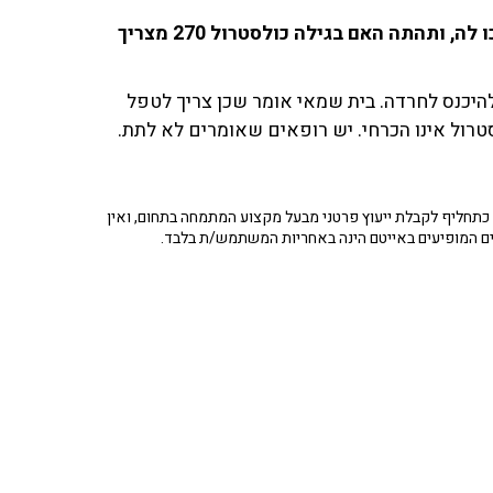
המאזינה (81) שיתפה בערכי בדיקות הכולסטרול שערכו לה, ותהתה האם בגילה כולסטרול 270 מצריך
בית הילל אומר שאחרי גיל 80 לא צריך להיכנס לחרדה. בית שמאי אומר שכן צריך לטפל
סטרול אינו הכרחי. יש רופאים שאומרים לא לתת.
תחליף לקבלת ייעוץ פרטני מבעל מקצוע המתמחה בתחום, ואין
ים המופיעים באייטם הינה באחריות המשתמש/ת בלבד.