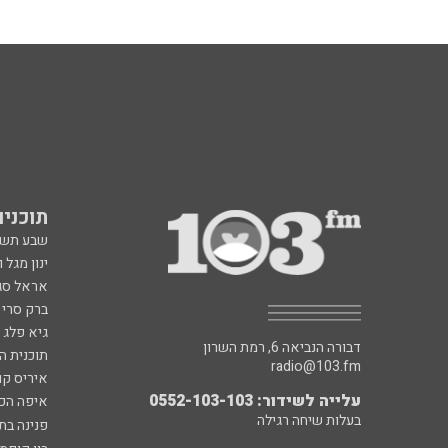
תוכניות fm
שבע תש
ינון מגל 
אראל סג"
ברק סרי 
גיא פלג
דבורה הנביאה 6, רמת השרון
תוכנית ה
radio@103.fm
איריס קו
עלייה לשידור: 0552-103-103
איפה הכ
בעלות שיחה רגילה
פנינה בת