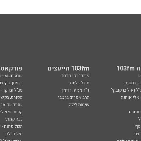
103
103fm מייעצים
פודקאסט
ע
פרופ' רפי קרסו
שבע תשע - 
ובן כספית
מיכל דליות
בן וינון, בקיצו
ל ואיל ברקוביץ'
ד"ר מאיה רוזמן
סג"ל וברקו -
ואלי אוחנה
הרב אפרים בן צבי
ספורט, בקיצו
שיחות לילה
שניים עד ארב
ספורט
קרסו יוצא לא
ל
ככה קמתי
סף
הכול פתוח - א
 צבי
מילים ולחן