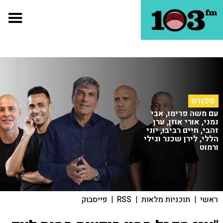
ספורט
עם משה פרימו, אבי
נמני, אורי אוזן, ערן
זהבי, חיים רביבו, יוני
הללי, לירן שכנר וגילי
ורמוט
ראשי
|
תוכניות מלאות
|
RSS
|
פייסבוק