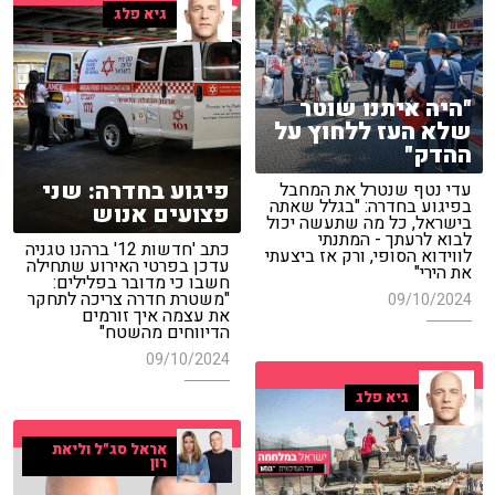
גיא פלג
"היה איתנו שוטר
שלא העז ללחוץ על
ההדק"
פיגוע בחדרה: שני
עדי נטף שנטרל את המחבל
בפיגוע בחדרה: "בגלל שאתה
פצועים אנוש
בישראל, כל מה שתעשה יכול
לבוא לרעתך - המתנתי
כתב 'חדשות 12' ברהנו טגניה
לווידוא הסופי, ורק אז ביצעתי
עדכן בפרטי האירוע שתחילה
את הירי"
חשבו כי מדובר בפלילים:
"משטרת חדרה צריכה לתחקר
09/10/2024
את עצמה איך זורמים
הדיווחים מהשטח"
09/10/2024
גיא פלג
אראל סג"ל וליאת
רון