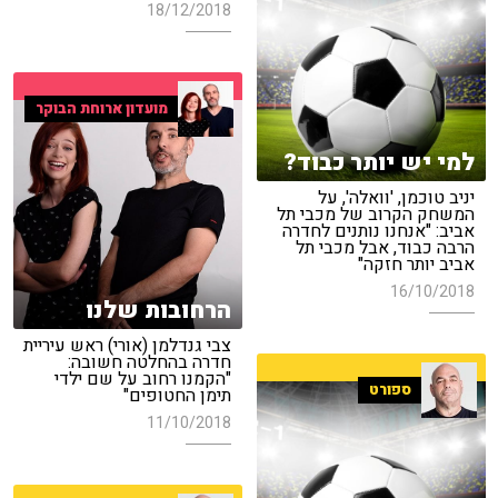
18/12/2018
מועדון ארוחת הבוקר
למי יש יותר כבוד?
יניב טוכמן, 'וואלה', על
המשחק הקרוב של מכבי תל
אביב: "אנחנו נותנים לחדרה
הרבה כבוד, אבל מכבי תל
אביב יותר חזקה"
16/10/2018
הרחובות שלנו
צבי גנדלמן (אורי) ראש עיריית
חדרה בהחלטה חשובה:
"הקמנו רחוב על שם ילדי
ספורט
תימן החטופים"
11/10/2018