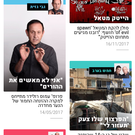
גבי גזית
הייטק מטאל
סולן להקת המטאל 'spawn
of evil' חושף: "רובנו מגיעים
מתחום ההייטק"
16/11/2017
חמש בערב
"אני לא מאשים את
ההורים"
פרופ' עמוס רולידר מתייחס
למקרה ההזנחה החמור של
הנער מחדרה
14/05/2017
"הפרצוף שלו צעק
'תעזור לי'"