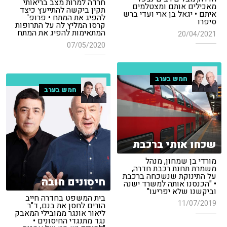
חרדה למרות מצב בריאותי
מאכילים אותם ומצטלמים
תקין ביקשה להתייעץ כיצד
איתם • יגאל בן ארי ועדי ברש
להפיג את המתח • פרופ'
סיפרו
קרסו המליץ לה על התרופות
המתאימות להפיג את המתח
20/04/2021
07/05/2020
חמש בערב
חמש בערב
שכחו אותי ברכבת
מורדי בן שמחון, מנהל
משמרת תחנת רכבת חדרה,
על התינוקת שנשכחה ברכבת
חיסונים חובה
• "הכנסנו אותה למשרד ישנה
וביקשנו שלא יפריעו"
בית המשפט בחדרה חייב
11/07/2019
הורים לחסן את בנם, ד"ר
ליאור אונגר ממובילי המאבק
נגד מתנגדי החיסונים •