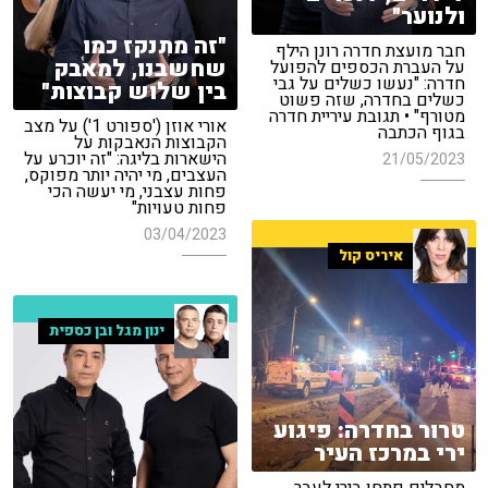
ולנוער"
"זה מתנקז כמו
חבר מועצת חדרה רונן הילף
שחשבנו, למאבק
על העברת הכספים להפועל
חדרה: "נעשו כשלים על גבי
בין שלוש קבוצות"
כשלים בחדרה, שזה פשוט
מטורף" • תגובת עיריית חדרה
אורי אוזן ('ספורט 1') על מצב
בגוף הכתבה
הקבוצות הנאבקות על
הישארות בליגה: "זה יוכרע על
21/05/2023
העצבים, מי יהיה יותר מפוקס,
פחות עצבני, מי יעשה הכי
פחות טעויות"
03/04/2023
איריס קול
ינון מגל ובן כספית
טרור בחדרה: פיגוע
ירי במרכז העיר