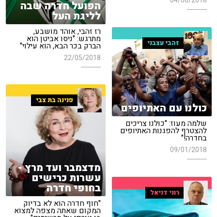
04/06/2018
הפועל חדרה שבה
לליגת העל
רז זהבי, אוהד מושבע,
מתרגש: "ניסו אביטן הוא
זהבי עצבני
הברק בכר הבא, הוא עילוי"
22/05/2018
פנינה בת צבי
כולנו עם האתיופים
שלמה מעוז: "כולנו צריכים
להצטרף להפגנות האתיופים
בחדרה!"
09/01/2018
מדצמבר ועד מרץ -
עשרות כרישים
בחופי חדרה
רוני דניאל
"חוף חדרה הוא לא בדיוק
המקום שאתה מצפה למצוא