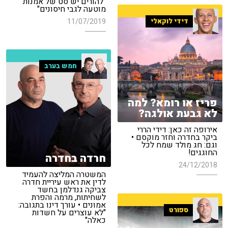
"להורים יש סט של אמנות
מוטעה לגבי חיסונים"
11/07/2019
דידי לוקאלי
חמש בערב
פריז או רומא? למה
לא גבעת אולגה?
אירופה זה כאן: דידי הררי
ביקר בחדרה וחזר מוקסם •
וגם: חג מולד שמח לכל
החוגגים!
חרדה בחדרה
24/12/2018
המשטרה המליצה להעמיד
לדין את ראש עיריית חדרה
צביקה גנדלמן בחשד
לשחיתות, מרמה והפרת
אמונים • עורך דינו בתגובה:
ספורט
"לא עוצרים על חשדות
כאלה"