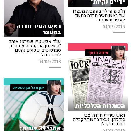
ידיים נקיות"
ח"כ מיקי לוי בעקבות מעצרו
של ראש העיר חדרה בחשד
לעבירות שוחד
ראש העיר חדרה
04/06/2018
במעצר
עו"ד אפשטיין שמייצג אותו:
"השלטון המקומי הוא בובת
סמרטוטים שכולם נהנים
איפה הכסף
לבעוט בה"
04/06/2018
ינון מגל ובן כספית
הכותרות הכלכליות
ראש עיריית חדרה, צבי
גנדלמן, נעצר בחשד לקבלת
שוחד מקבלן
אחרי 39 שנים: