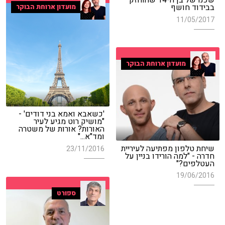
שכנו של בן ה-14 שהוחזק
בבידוד חושף
מועדון ארוחת הבוקר
11/05/2017
מועדון ארוחת הבוקר
'כשאבא ואמא בני דודים' -
"מושיק רוט מגיע לעיר
האורות? אורות של משטרה
ומד"א..."
שיחת טלפון מפתיעה לעיריית
23/11/2016
חדרה - "למה הורידו בניין על
העטלפים?"
19/06/2016
ספורט