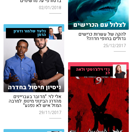
בו טורפי על מרשימים"
02/01/2018
לצלול עם הכרישים
גלעד שלמור ודורון
להקה של עשרות כרישים
הרמן
גדולים בחופי חדרה?
25/12/2017
גדי וילצ'רסקי ולאה
לב
ניסיון חיסול בחדרה
אלי לוי: "מדובר בעבריינים
מהדרג הבינוני מינוס. למרבה
המזל איש לא נפגע"
29/11/2017