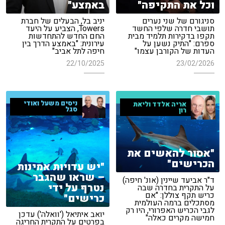
וכל את התקיפה"
באמצע"
סניגורם של שני נערים
יניב בל, הבעלים של חברת
תושבי חדרה שלפי החשד
Towers, הצביע על היעד
תקפו בדקירות תלמיד מבית
החם החדש להתחדשות
ספרם: "התיק נשען על
עירונית: "באמצע הדרך בין
העדות של הקורבן עצמו"
חיפה לתל אביב"
22/10/2025
23/02/2026
ניסים משעל ואודי
אריה אלדד וליאת
סגל
רון
"אסור להאשים את
הכרישים"
"יש עדויות אמינות
– שראו שהגבר
ד"ר אביעד שיינין (אונ' חיפה)
נטרף על ידי
על התקרית בחדרה שבה
כריש תקף צוללן: "אם
כרישים"
מסתכלים ברמה העולמית
לגבי הכריש האפרורי, היו רק
יואב איתיאל ('וואלה') עדכן
חמישה מקרים כאלה"
בפרטים על התקרית החריגה