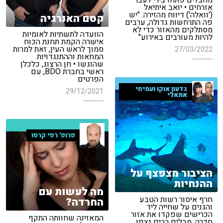
מחבלים פתחו בירי לעבר
אזרחים • יואב איתיאל
('וואלה') דיווח מהזירה: "יש
קסם האנרגיה
פה התרחשות גדולה, ערבים
מסתלקים מהאזור כדי לא
הוועדה לתשתיות לאומיות
להיות מעורבים באירוע"
אישרה הקמת תחנת הכוח
סמוך לראש העין, זאת למרות
27/03/2022
המחאות וההתנגדויות
שהוגשו • חן הרצוג, כלכלן
ראשי בחברת BDO, עם
הפרטים
גדעון אוקו ועמיחי
29/12/2021
אתאלי
פרופ' רפי קרסו
הציבור מצפצף על
ההנחיות
מה לעשות עם
חרף איסור רשות הטבע
החרדה?
והגנים על שחייה ליד
הכרישים שפקדו את אזור
המאזינה שחוותה התקף
חדרה, מבלים רבים נצפו