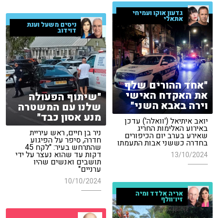
גדעון אוקו ועמיחי
אתאלי
ניסים משעל וענת
דוידוב
"אחד ההורים שלף
את האקדח האישי
"שיתוף הפעולה
וירה באבא השני"
שלנו עם המשטרה
מנע אסון כבד"
יואב איתיאל ('וואלה') עדכן
באירוע האלימות החריג
ניר בן חיים, ראש עיריית
שאירע בערב יום הכיפורים
חדרה, סיפר על הפיגוע
בחדרה כששני אבות התעמתו
שהתרחש בעיר: "לקח 45
דקות עד שהוא נעצר על ידי
13/10/2024
תושבים ואנשים שהיו
ערניים"
10/10/2024
אריה אלדד ומיה
זיו־וולף