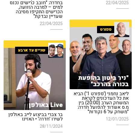
בחדרה: "חובב כרישים נכנס
22/04/2025
למים – למרבה הזוועה,
הכרישים התקיפו מסיבה
שעדיין נבדקת"
22/04/2025
ספורט
שניים עד ארבע
"ניר ביטון בהופעת
בכורה בהרכב"
ליאב נחמני ('ספורט 1') הביא
את כל העדכונים לקראת
המשחק הערב (20:00) בין
Live באולפן
מ.ס אשדוד להפועל חדרה:
"משחק על 6 נקודות"
בר צברי בביצוע לייב באולפן
לשירו 'חדרה' • האזינו
12/01/2025
28/11/2024