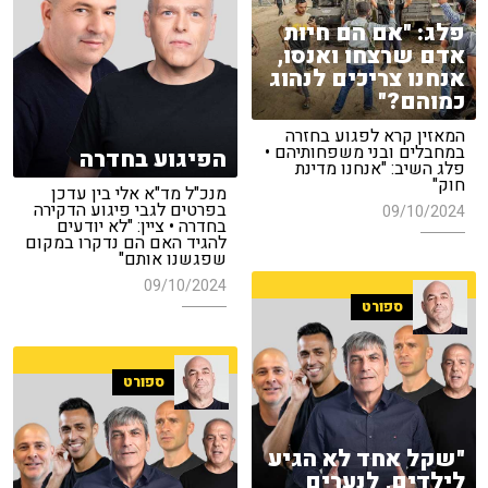
פלג: "אם הם חיות
אדם שרצחו ואנסו,
אנחנו צריכים לנהוג
כמוהם?"
המאזין קרא לפגוע בחזרה
במחבלים ובני משפחותיהם •
הפיגוע בחדרה
פלג השיב: "אנחנו מדינת
חוק"
מנכ"ל מד"א אלי בין עדכן
בפרטים לגבי פיגוע הדקירה
09/10/2024
בחדרה • ציין: "לא יודעים
להגיד האם הם נדקרו במקום
שפגשנו אותם"
09/10/2024
ספורט
ספורט
"שקל אחד לא הגיע
לילדים, לנערים