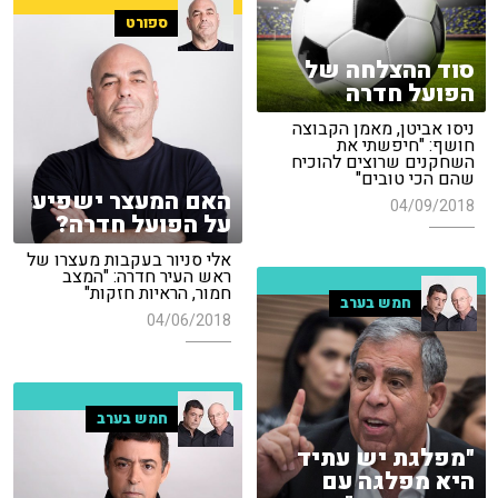
ספורט
סוד ההצלחה של
הפועל חדרה
ניסו אביטן, מאמן הקבוצה
חושף: "חיפשתי את
השחקנים שרוצים להוכיח
שהם הכי טובים"
האם המעצר ישפיע
04/09/2018
על הפועל חדרה?
אלי סניור בעקבות מעצרו של
ראש העיר חדרה: "המצב
חמור, הראיות חזקות"
חמש בערב
04/06/2018
חמש בערב
"מפלגת יש עתיד
היא מפלגה עם