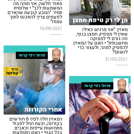
מאוד חלשה, אני תוהה מה
המשמעות לכך" • שלומית
תמיר: "הטבע קובעת שהאדם
לפעמים צריך להתכנס לתוך
תן לי רק טיפת חמצן
עצמו"
16/08/2021
מאזין: "אני מרגיש כאילו
שאין לי מספיק חמצן בגוף,
וזה גורם לי למצוקה
מחשבתית" • האם על המאזין
להפסיק למהר, ולעצור כדי
לנשום?
פרופ' רפי קרסו
31/05/2021
פרופ' רפי קרסו
אחרי הקורונה
המאזין חלה לפני 6 חודשים
בקורונה, וכעת החל לסבול
מתחושות עייפות וכאבים
בכל הגוף • האם התופעות