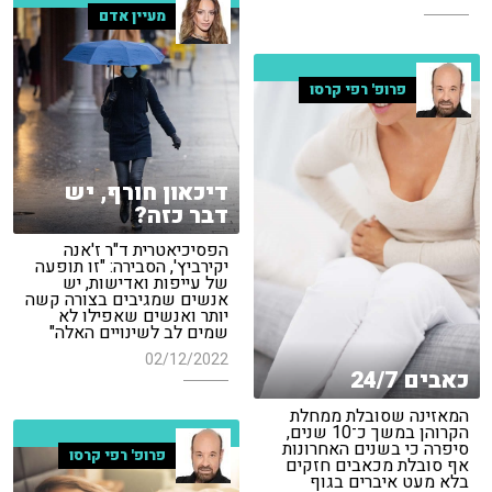
מעיין אדם
פרופ' רפי קרסו
דיכאון חורף, יש
דבר כזה?
הפסיכיאטרית ד"ר ז'אנה
יקירביץ', הסבירה: "זו תופעה
של עייפות ואדישות, יש
אנשים שמגיבים בצורה קשה
יותר ואנשים שאפילו לא
שמים לב לשינויים האלה"
02/12/2022
כאבים 24/7
המאזינה שסובלת ממחלת
הקרוהן במשך כ־10 שנים,
סיפרה כי בשנים האחרונות
פרופ' רפי קרסו
אף סובלת מכאבים חזקים
בלא מעט איברים בגוף