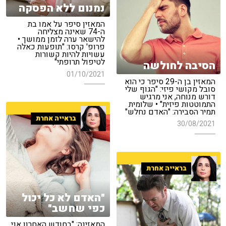
נמנום ללא הפסקה
המאזין סיפר על אמו בת
ה-74 שאינה מצליחה
להישאר ערה לזמן ממושך •
פרופ' קרסו: "תופעות כאלה
עשויות להיות קשורות
לטיפול תרופתי"
הסיבה לחולשה
01/10/2021
המאזין בן ה-29 סיפר כי הוא
סובל מקושי פיזי: "הגוף שלי
דורש מנוחה, אני מרגיש
התמוטטות פיזית" • שלומית
תמיר הסבירה: "האדם נחלש"
בראייה אחרת
30/08/2021
בראייה אחרת
"האדם לא כל יכול
כפי שחשב"
המאזינה: "בחודש האחרון אני