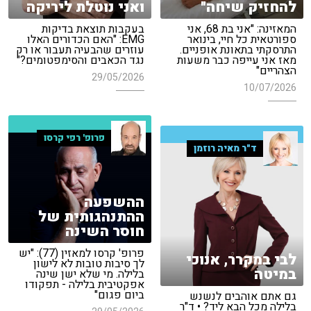
להחזיק שיחה"
ואני נוטלת ליריקה
המאזינה: "אני בת 68, אני
בעקבות תוצאת בדיקות
ספורטאית כל חיי, בינואר
EMG: "האם הכדורים האלו
התרסקתי בתאונת אופניים.
עוזרים שהבעיה תעבור או רק
מאז אני עייפה כבר משעות
נגד הכאבים והסימפטומים?"
הצהריים"
29/05/2026
10/07/2026
פרופ' רפי קרסו
ד"ר מאיה רוזמן
ההשפעה
ההתנהגותית של
חוסר השינה
פרופ' קרסו למאזין (77): "יש
לבי במקרר, אנוכי
לך סיבות טובות לא לישון
במיטה
בלילה. מי שלא ישן שינה
אפקטיבית בלילה - תפקודו
ביום פגום"
גם אתם אוהבים לנשנש
בלילה מכל הבא ליד? • ד"ר