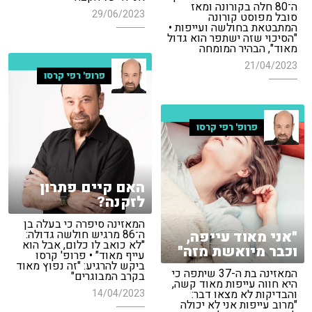
ה־80 חלה בקורונה ומאז
29/06/2023
סובל מפוסט קורונה
המתבטאת בחולשה ועייפות •
"הסיכוי שזה ישתפר הוא גדול
מאוד", הבהיר המומחה
21/04/2023
פרופ' רפי קרסו
פרופ' רפי קרסו
האם קיים פתרון
לזקנה?
המאזינה סיפרה כי בעלה בן
"אני מאוד עייפה,
ה־86 מרגיש חולשה גדולה:
"לא כואב לו כלום, אבל הוא
וכבר מיואשת מזה"
עייף מאוד" • פרופ' קרסו
ביקש להרגיע: "זה נפוץ מאוד
המאזינה בת ה-37 שיתפה כי
בקרב המבוגרים"
היא חווה עייפות מאוד קשה,
14/04/2023
והבדיקות לא מצאו דבר:
"מרוב עייפות אני לא יכולה