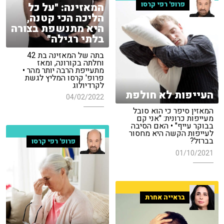
פרופ' רפי קרסו
המאזינה: "על כל
הליכה הכי קטנה,
היא מתנשפת בצורה
בלתי רגילה"
בתה של המאזינה בת 42
וחלתה בקורונה, ומאז
מתעייפת הרבה יותר מהר •
פרופ' קרסו המליץ לגשת
לקרדיולוג
העייפות לא חולפת
04/02/2022
המאזין סיפר כי הוא סובל
מעייפות כרונית: "אני קם
בבוקר עייף" • האם הסיבה
לעייפות הקשה היא מחסור
בברזל?
פרופ' רפי קרסו
01/10/2021
בראייה אחרת