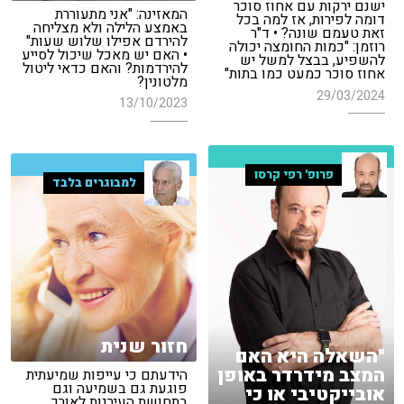
ישנם ירקות עם אחוז סוכר
המאזינה: "אני מתעוררת
דומה לפירות, אז למה בכל
באמצע הלילה ולא מצליחה
זאת טעמם שונה? • ד"ר
להירדם אפילו שלוש שעות"
רוזמן: "כמות החומצה יכולה
• האם יש מאכל שיכול לסייע
להשפיע, בבצל למשל יש
להירדמות? והאם כדאי ליטול
אחוז סוכר כמעט כמו בתות"
מלטונין?
29/03/2024
13/10/2023
פרופ' רפי קרסו
למבוגרים בלבד
חזור שנית
"השאלה היא האם
המצב מידרדר באופן
הידעתם כי עייפות שמיעתית
פוגעת גם בשמיעה וגם
אובייקטיבי או כי
בתחושת העירנות לאורך