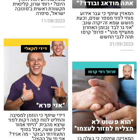
אתה מודאג ובודד?"
היום? • רותי שרון, קלינאית
תקשורת ראשית ב'סונובה
המאזין שיתף כי עבר אירוע
ישראל', סיפרה
מוחי לפני מספר שנים, וכעת
11/08/2023
חושש שמא זה יקרה שוב:
"אני גר לבד ובזמן האחרון
מתעייף מהר" • פרופ' קרסו
תהה לגבי החשש
01/09/2023
דידי לוקאלי
פרופ' רפי קרסו
"אני פרא"
דידי שיתף כי הוזמן למסיבה
והחליט לנוח כמה דקות לפני
"הוא פשוט לא
שיצא מהבית: "הייתי אמור
מצליח לחזור לעצמו"
לישון שעה, אבל בסוף
התעוררתי הבוקר - מה אגיד?
המאזינה שיתפה כי בעלה בן
אני חי על הקצה"