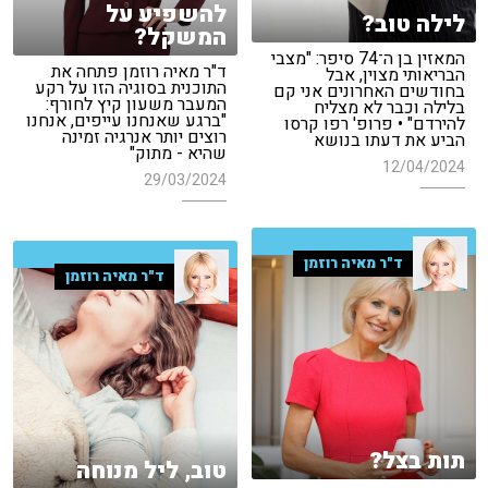
להשפיע על
לילה טוב?
המשקל?
המאזין בן ה־74 סיפר: "מצבי
ד"ר מאיה רוזמן פתחה את
הבריאותי מצוין, אבל
התוכנית בסוגיה הזו על רקע
בחודשים האחרונים אני קם
המעבר משעון קיץ לחורף:
בלילה וכבר לא מצליח
"ברגע שאנחנו עייפים, אנחנו
להירדם" • פרופ' רפו קרסו
רוצים יותר אנרגיה זמינה
הביע את דעתו בנושא
שהיא - מתוק"
12/04/2024
29/03/2024
ד"ר מאיה רוזמן
ד"ר מאיה רוזמן
תות בצל?
טוב, ליל מנוחה