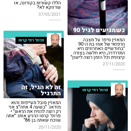
הללו קשורות בקורונה, או
שדווקא לא?
07/05/2021
כשמגיעים לגיל 90
המאזין סיפר על מצבה
פרופ' רפי קרסו
הרפואי של אמו בת ה-90:
"בחודשיים האחרונים היא
התדרדרה, היא חלשה בצורה
קיצונית וכל הזמן רוצה לישון"
27/11/2020
זה לא הגיל, זה
פרופ' רפי קרסו
התרגיל
המאזין סובל מעייפות והוא
מודאג: "בשעה 4 אחה"צ אני
רק רוצה להניח את הראש" •
פרופ' קרסו הרגיע אותו: "אתה
שוכח שאתה בן 86"
20/11/2020