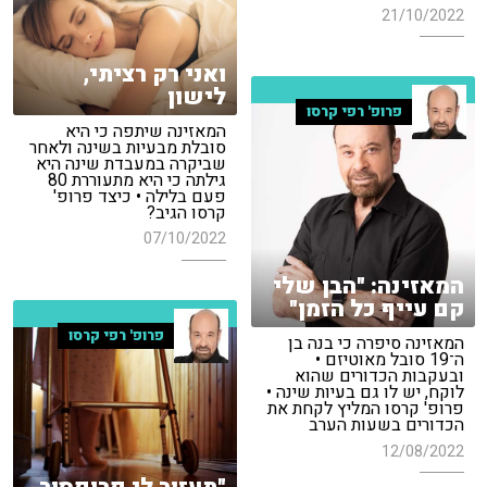
21/10/2022
ואני רק רציתי,
לישון
פרופ' רפי קרסו
המאזינה שיתפה כי היא
סובלת מבעיות בשינה ולאחר
שביקרה במעבדת שינה היא
גילתה כי היא מתעוררת 80
פעם בלילה • כיצד פרופ'
קרסו הגיב?
07/10/2022
המאזינה: "הבן שלי
קם עייף כל הזמן"
פרופ' רפי קרסו
המאזינה סיפרה כי בנה בן
ה־19 סובל מאוטיזם •
ובעקבות הכדורים שהוא
לוקח, יש לו גם בעיות שינה •
פרופ' קרסו המליץ לקחת את
הכדורים בשעות הערב
12/08/2022