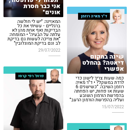
"תעזור לי פרופסור,
אני כבר חסרת
אונים"
ד"ר מאיה רוזמן
המאזינה: "יש לי חולשה
ברגליים - עשיתי את כל
הבדיקות ואף אחת מהן לא
עלתה על הבעיה" • המומחה:
"את צריכה לעשות גם בדיקת
לב וגם בדיקת המוגלובין"
29/07/2022
שינה במקום
דיאטה? בהחלט
אפשרי
פרופ' רפי קרסו
כמה שעות צריך לישון כדי
לרדת במשקל? • ד"ר מאיה
רוזמן השיבה: "כשישנים 6
שעות או פחות, יש הפחתה
בהפרשת הורמון השובע
ועליה בהפרשת הורמון הרעב"
15/07/2022