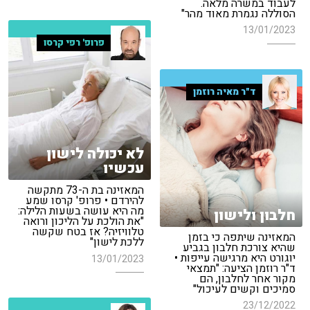
לעבוד במשרה מלאה.
הסוללה נגמרת מאוד מהר"
13/01/2023
פרופ' רפי קרסו
ד"ר מאיה רוזמן
לא יכולה לישון
עכשיו
המאזינה בת ה-73 מתקשה
להירדם • פרופ' קרסו שמע
מה היא עושה בשעות הלילה:
חלבון ולישון
"את הולכת על הליכון ורואה
טלוויזיה? אז בטח שקשה
המאזינה שיתפה כי בזמן
ללכת לישון"
שהיא צורכת חלבון בגביע
יוגורט היא מרגישה עייפות •
13/01/2023
ד"ר רוזמן הציעה: "תמצאי
מקור אחר לחלבון, הם
סמיכים וקשים לעיכול"
23/12/2022