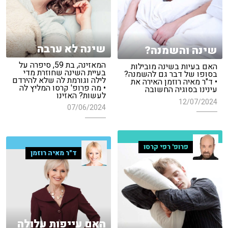
שינה לא ערבה
שינה והשמנה?
המאזינה, בת 59, סיפרה על
האם בעיות בשינה מובילות
בעיית השינה שחוזרת מדי
בסופו של דבר גם להשמנה?
לילה וגורמת לה שלא להירדם
• ד"ר מאיה רוזמן האירה את
• מה פרופ' קרסו המליץ לה
עינינו בסוגיה החשובה
לעשות? האזינו
12/07/2024
07/06/2024
פרופ' רפי קרסו
ד"ר מאיה רוזמן
האם עייפות עלולה