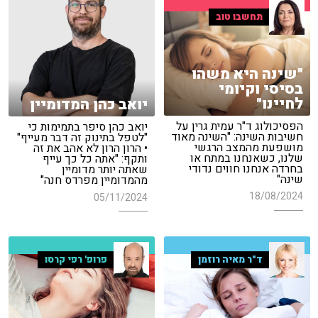
תחשבו טוב
"שינה היא משהו
בסיסי וקיומי
לחיינו"
יואב כהן המדומיין
הפסיכולוג ד"ר עמית גרין על
יואב כהן סיפר בתמימות כי
חשיבות השינה: "השינה מאוד
"לטפל בתינוק זה דבר מעייף"
מושפעת מהמצב הרגשי
• הרון הרון לא אהב את זה
שלנו, כשאנחנו במתח או
ותקף: "אתה כל כך עייף
בחרדה אנחנו חווים נדודי
שאתה יותר מדומיין
שינה"
מהמדומיין מפרדס חנה"
18/08/2024
05/11/2024
ד"ר מאיה רוזמן
פרופ' רפי קרסו