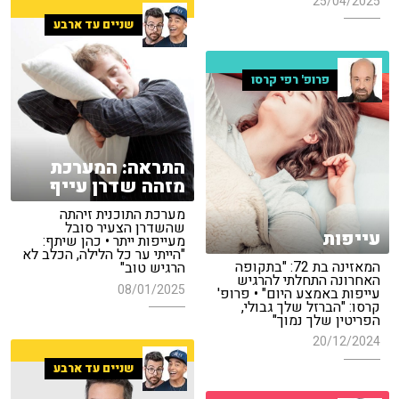
25/04/2025
שניים עד ארבע
פרופ' רפי קרסו
התראה: המערכת
מזהה שדרן עייף
מערכת התוכנית זיהתה
שהשדרן הצעיר סובל
עייפות
מעייפות ייתר • כהן שיתף:
"הייתי ער כל הלילה, הכלב לא
המאזינה בת 72: "בתקופה
הרגיש טוב"
האחרונה התחלתי להרגיש
08/01/2025
עייפות באמצע היום" • פרופ'
קרסו: "הברזל שלך גבולי,
הפריטין שלך נמוך"
20/12/2024
שניים עד ארבע