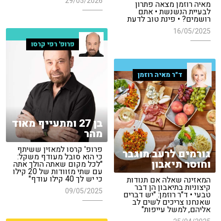
29/05/2026
מאיה רוזמן מצאה פתרון
לבעיית הנשנשת • אתם
רושמים? • פינת טוב לדעת
16/05/2025
פרופ' רפי קרסו
ד"ר מאיה רוזמן
בן 27 ומתעייף מאוד
מהר
פרופ' קרסו למאזין ששיתף
גורמים לרעב מוגבר
כי הוא סובל מעודף משקל:
וחוסר תיאבון
"לכל מקום שאתה הולך אתה
עם שתי מזוודות של 20 קילו
כי יש לך 40 קילו עודף"
המאזינה שאלה אם תנודות
קיצוניות בתיאבון הן דבר
09/05/2025
טבעי • ד"ר רוזמן: "יש דברים
שאנחנו צריכים לשים לב
אליהם, למשל עייפות"