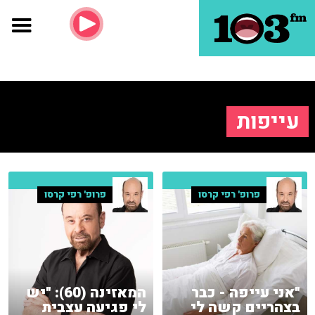
עייפות
פרופ' רפי קרסו
פרופ' רפי קרסו
"אני עייפה - כבר
המאזינה (60): "יש
בצהריים קשה לי
לי פגיעה עצבית