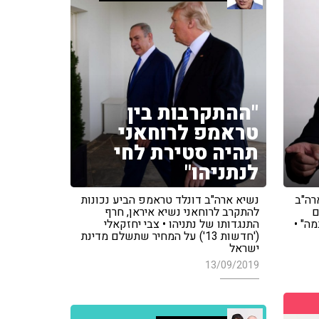
"ההתקרבות בין
טראמפ לרוחאני
תהיה סטירת לחי
לנתניהו"
רה"ב
נשיא ארה"ב דונלד טראמפ הביע נכונות
ם
להתקרב לרוחאני נשיא איראן, חרף
ה" •
התנגדותו של נתניהו • צבי יחזקאלי
('חדשות 13') על המחיר שתשלם מדינת
ישראל
13/09/2019