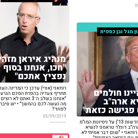
0
ון מגל ובן כספית
מנהיג איראן מזהי
"חכו, אנחנו בסוף
נפציץ אתכם"
רוחאני (אורי) עדכן כי המדינה העוי
יינו חולמים
תחריף צעדיה בהפרת הסכם הגרעין
"אנחנו בשלב ה־3 ואתם לא ר
 ארה"ב
מה נעשה לכם בהמשך" • יש סיבה
פגישה כזאת"
לפחד?
05/09/2019
נדב איל ('חדשות 13') על ניסיונות המו"מ
ארה"ב דונלד טראמפ לנשיא
רוחאני • "שום דבר אמיתי לא
 עם קוריאה הצפונית"