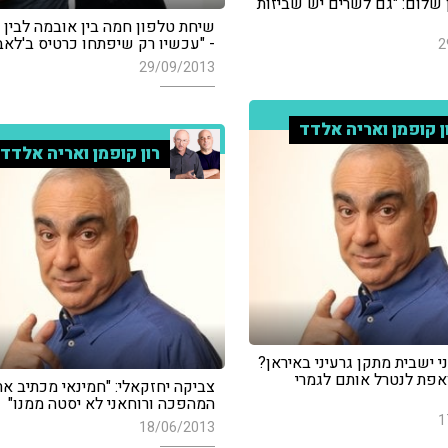
 שלום: "גם לשרים יש שביזות
שיחת טלפון חמה בין אובמה לבין ר
- "עכשיו רק שיפתחו כרטיס ב'לאב מי
2
29/09/2013
ן קופמן ואריה אלדד
רון קופמן ואריה אלדד
 ישבית מתקן גרעיני באיראן?
אפת לנטרל אותם לגמרי
צביקה יחזקאלי: "חמינאי מכתיב את
המהפכה ורוחאני לא יסטה ממנו"
1
18/06/2013