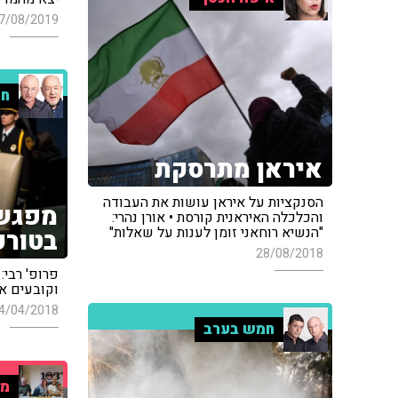
7/08/2019
חמ
איראן מתרסקת
הסנקציות על איראן עושות את העבודה
מפגש
והכלכלה האיראנית קורסת • אורן נהרי:
"הנשיא רוחאני זומן לענות על שאלות"
בטורק
28/08/2018
פרופ' רבי
וקובעים א
4/04/2018
חמש בערב
מו