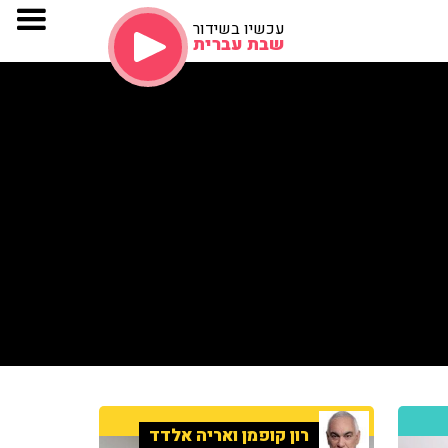
עכשיו בשידור
שבת עברית
רון קופמן ואריה אלדד