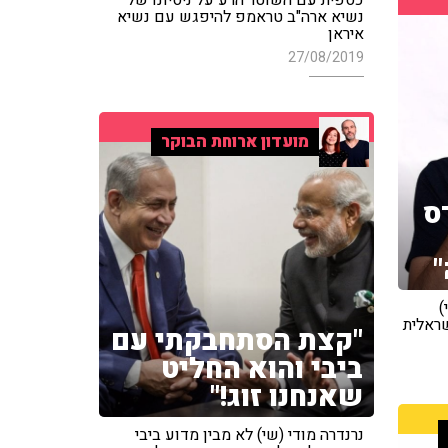
נשיא ארה"ב טראמפ להיפגש עם נשיא
איראן
27/08/2019
מועדון ארוחת הבוקר
ס
"
)
ראלית
"קצת הסתחבקתי עם
ביבי והוא החליט
שאנחנו זוג!"
נרנדרה מודי (שי) לא מבין מדוע ביבי