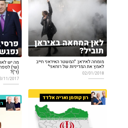
לאן המחאה באיראן
פרסי, 
תוביל?
נפגשי
מומחה לאיראן: "המשטר האיראני חייב
מה יש לארדו
לאמץ את המדיניות של רוחאני"
(שי) לספר
(ד')?
02/01/2018
3/11/2017
רון קופמן ואריה אלדד
רו