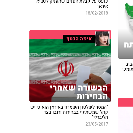
כועס על קבלת הפנים שהעניק לנשיא
איראן
18/02/2018
איפה הכסף
תח
ביב:
ומכי
הבשורה שאחרי
הבחירות
"המסר לשלטון השמרני באיראן הוא כי יש
קהל שמשתתף בבחירות ורובו בצד
הליברלי"
23/05/2017