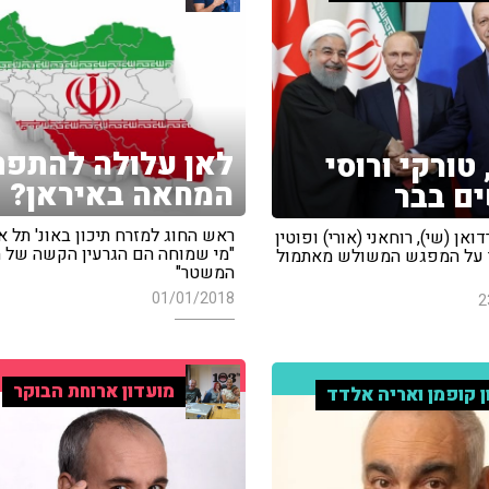
לאן עלולה להתפ
טורקי ורוסי
המחאה באיראן?
ם בבר
ראש החוג למזרח תיכון באונ' תל א
אן (שי), רוחאני (אורי) ופוטין
"מי שמוחה הם הגרעין הקשה של ת
 על המפגש המשולש מאתמול
המשטר"
01/01/2018
2
מועדון ארוחת הבוקר
ן קופמן ואריה אלדד