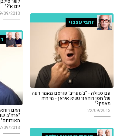
לשר סילבן
יום א'?"
9/09/2013
זהבי עצבני
רו
עם סגולה - "ב'מעריב' פורסם מאמר דעה
של חסן רוחאני נשיא איראן - מי היה
מאמין?"
האם רוחאני
22/09/2013
"ארה"ב שו
מאורניום"
7/09/2013