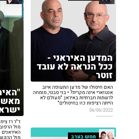
המדען האיראני -
ככל הנראה לא עובד
זוטר
האם חיסולו של מדען התעופה איוב
"האיר
אנטזארי אינה מקרית? • בני סבטי, מומחה
לרשתות חברתיות באיראן: "מעולם לא
מאשי
הייתה רציפות כזו בחיסולים"
ישראל
06/06/2022
ד"ר רז צימ
מול הרפוב
האיראנים 
חמש בערב
מול ההקשר