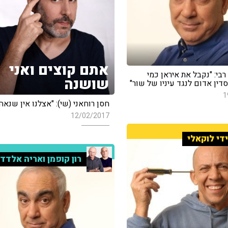
אתם קוצים ואני
 רבי: "נקבל את איראן כמי
שושנה
ין אדום לנגד עיניו של שור"
1
חסן רוחאני (שי): "אצלנו אין שנאה
12/02/2017
די לוקאלי
רון קופמן ואריה אלדד