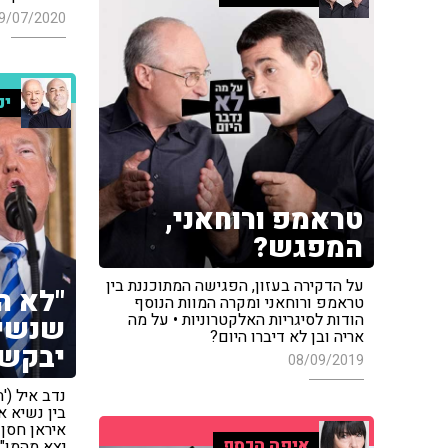
9/07/2020
ינ
טראמפ ורוחאני,
המפגש?
על הדקירה בעזון, הפגישה המתוכננת בין
"לא ה
טראמפ ורוחאני ומקרה המוות הנוסף
הודות לסיגריות האלקטרוניות • על מה
שנשיא
אריה ובן לא דיברו היום?
יבקש 
08/09/2019
בין נשיא 
איראן חסן 
איפה הכסף
יצא מהמו"מ