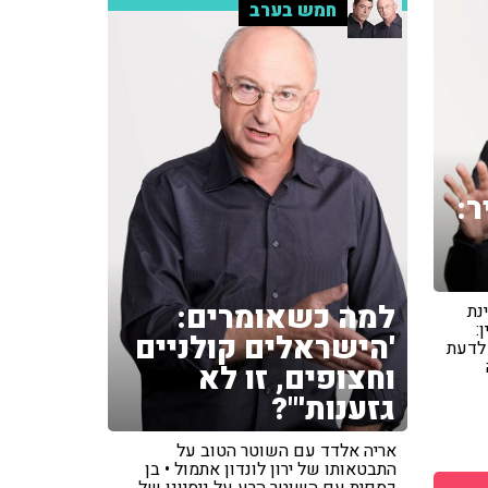
חמש בערב
ר:
למה כשאומרים:
נת
:
'הישראלים קולניים
וצים לדעת
וחצופים, זו לא
גזענות'"?
אריה אלדד עם השוטר הטוב על
התבטאותו של ירון לונדון אתמול • בן
כספית עם השוטר הרע על ניסיונו של