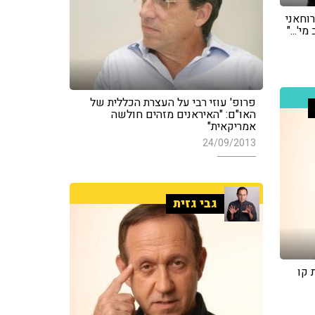
וחאני
'..."
פרופ' עוזי רבי על העצרת הכללית של
האו"ם: "האיראנים מזהים חולשה
אמריקאית"
24/09/2013
גבי גזית
 קו