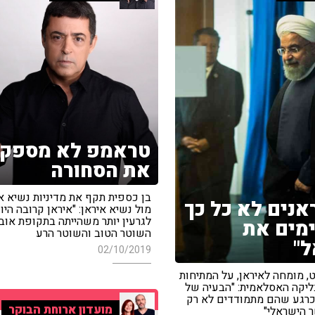
טראמפ לא מספק
את הסחורה
בן כספית תקף את מדיניות נשיא א
אנים לא כל כך
מול נשיא איראן: "איראן קרובה היו
לגרעין יותר משהייתה בתקופת אובמ
מים את
השוטר הטוב והשוטר הרע
"
02/10/2019
ט, מומחה לאיראן, על המתיחות
ליקה האסלאמית: "הבעיה של
כרגע שהם מתמודדים לא רק
מועדון ארוחת הבוקר
 הישראלי"