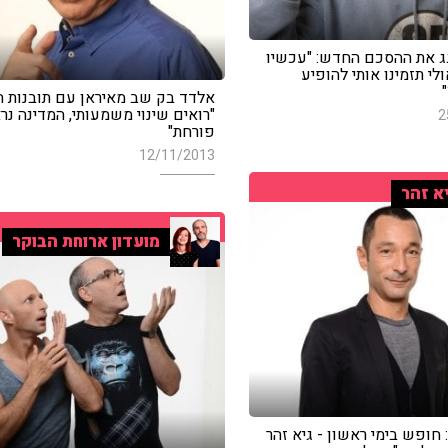
גג את ההסכם החדש: "עכשיו
ולי תזמינו אותי להופיע
אלדד בק שב מאיראן עם תובנות ח
"רואים שינוי משמעותי, המדינה נר
2
פורחת"
12/11/2013
א זהר
מועדון ארוחת הבוקר
חופש בימי ראשון - גיא זהר