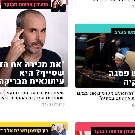
מועדון ארוחת הבוקר
2
ש בערב
"את מכירה את הד
שטייף? היא
 פסגה
עיתונאית מבריקה
יה
שיעור בפרסית עם חסן רוחאני (שי
: "האיראנים מקדמים את עצמם
שמתרשם עמוקות מהתקשורת היש
ת אחיזתם בסוריה"
31/07/2018
0
רון קופמן ואריה אלדד
עדון ארוחת הבוקר