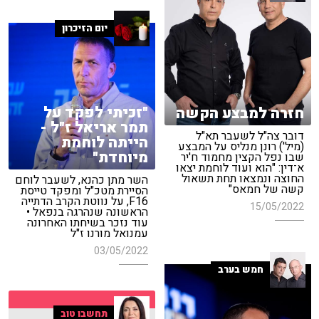
יום הזיכרון
"זכיתי לפקד על
חזרה למבצע הקשה
תמר אריאל ז"ל -
דובר צה"ל לשעבר תא"ל
הייתה לוחמת
(מיל') רונן מנליס על המבצע
מיוחדת"
שבו נפל הקצין מחמוד ח'יר
א־דין: "הוא ועוד לוחמת יצאו
החוצה ונמצאו תחת תשאול
השר מתן כהנא, לשעבר לוחם
קשה של חמאס"
הסיירת מטכ"ל ומפקד טייסת
F16, על נווטת הקרב הדתייה
15/05/2022
הראשונה שנהרגה בנפאל •
עוד נזכר בשיחתו האחרונה
עמנואל מורנו ז"ל
03/05/2022
חמש בערב
תחשבו טוב