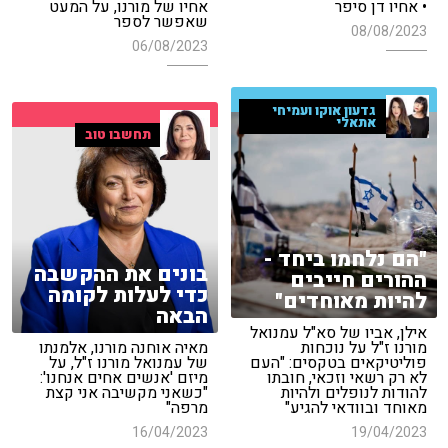
• אחיו דן סיפר
אחיו של מורנו, על המעט
שאפשר לספר
08/08/2023
06/08/2023
גדעון אוקו ועמיחי
אתאלי
תחשבו טוב
"הם נלחמו ביחד -
בונים את ההקשבה
ההורים חייבים
כדי לעלות לקומה
להיות מאוחדים"
הבאה
אילן, אביו של סא"ל עמנואל
מורנו ז"ל על נוכחות
מאיה אוחנה מורנו, אלמנתו
פוליטיקאים בטקסים: "העם
של עמנואל מורנו ז"ל, על
לא רק רשאי וזכאי, חובתו
מיזם 'אנשים אחים אנחנו':
להודות לנופלים ולהיות
"כשאני מקשיבה אני קצת
מאוחד ובוודאי להגיע"
מרפה"
16/04/2023
19/04/2023