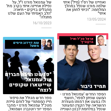
ואחיינו של רס"ר (מיל') איתי
של עמנואל מורנו ז"ל, על
שלמה מורנו שנפל במהלך
נפילת אחיינה איתי בקרב מול
המלחמה: "זכיתי לחתן את
מחבלים בזיקים • תיארה:
איתי"
"הלב האמיתי של העם שלנו
מתגלה"
13/05/2024
16/10/2023
אראל סג"ל ואיל
ברקוביץ'
ענת דוידוב וניסים
משעל
"פגשנו הרבה חברים
של עמנואל
שיישארו שקופים
תמיד גיבור
לנצח"
הספר החדש 'עמנואל מורנו -
המעט שניתן לספר', חושף
ספר חדש מגולל את סיפור
ולו במעט את דמותו מעוררת
חייו המסתורי של לוחם סיירת
ההשראה של הקצין המעוטר
מטכ"ל עמנואל מורנו • מחבר
שנפל במלחמת לבנון השנייה
הספר יוני רוטנברג ושמואל,