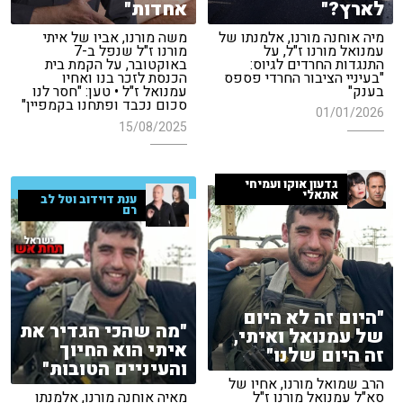
לארץ?"
אחדות"
מיה אוחנה מורנו, אלמנתו של
משה מורנו, אביו של איתי
עמנואל מורנו ז"ל, על
מורנו ז"ל שנפל ב-7
התנגדות החרדים לגיוס:
באוקטובר, על הקמת בית
"בעיניי הציבור החרדי פספס
הכנסת לזכר בנו ואחיו
בענק"
עמנואל ז"ל • טען: "חסר לנו
סכום נכבד ופתחנו בקמפיין"
01/01/2026
15/08/2025
גדעון אוקו ועמיחי
אתאלי
ענת דוידוב וטל לב
רם
"היום זה לא היום
"מה שהכי הגדיר את
של עמנואל ואיתי,
איתי הוא החיוך
זה היום שלנו"
והעיניים הטובות"
הרב שמואל מורנו, אחיו של
סא"ל עמנואל מורנו ז"ל
מאיה אוחנה מורנו, אלמנתו