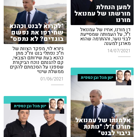
למען הנחלת
מורשתו של עמנואל
מורנו
"לקרוא לבנט וכהנא
דן מורנו, אחיו של עמנואל
שחירפו את נפשם
ז"ל, על העמותה שמסייעת
בוגדים? לא נתפס"
לבני נוער, וההתרמה שהוא
מארגן למענה
גיורא לוי, מפקד הצוות של
14/07/2021
ח"כ נפתלי בנט וח"כ מתן
כהנא בעת שירותם הצבאי,
קם להגנתם נוכח הביקורת
שספגו על הסכמתם להקים
ממשלת שינוי
ינון מגל ובן כספית
01/06/2021
ינון מגל ובן כספית
אלמנתו של עמנואל
מורנו ז"ל: "נותנת
גיבוי לבנט"