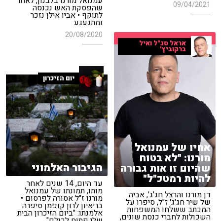
עמנואל מורנו בלבנון, לאחר
09/04/2021
שהפסקת האש נכנסה
לתוקף • אביו אילן נזכר
ומתגעגע
20/08/2020
אראל סג"ל ואיל
ברקוביץ'
יום הזיכרון
אחיו של עמנואל
מורנו: "לא בטוח
הגיבור האלמוני
שהיום זו אות גבורה
להיות רמטכ"ל"
עד היום, 14 שנים לאחר
מותו, תמונתו של עמנואל
דן מורנו והרצל חג'ג', אביה
מורנו ז"ל אסורה לפרסום •
של שיר חג'ג' ז"ל, סיפרו על
בריאיון לרון קופמן סיפרה
המכתב ששלחו המשפחות
אלמנתו: "ביום הזיכרון הבית
השכולות לחברי כנסת שונים,
שלי פתוח לכולם"