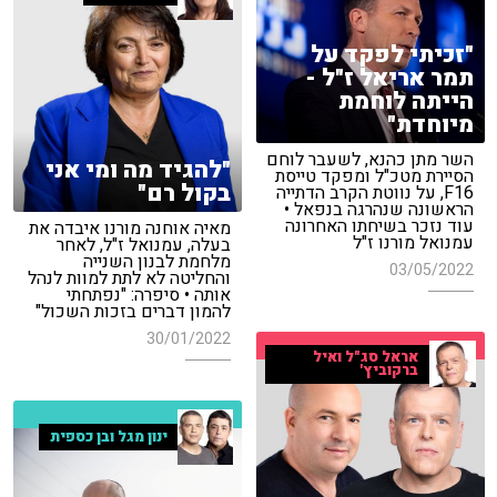
"זכיתי לפקד על
תמר אריאל ז"ל -
הייתה לוחמת
מיוחדת"
השר מתן כהנא, לשעבר לוחם
"להגיד מה ומי אני
הסיירת מטכ"ל ומפקד טייסת
בקול רם"
F16, על נווטת הקרב הדתייה
הראשונה שנהרגה בנפאל •
עוד נזכר בשיחתו האחרונה
מאיה אוחנה מורנו איבדה את
עמנואל מורנו ז"ל
בעלה, עמנואל ז"ל, לאחר
מלחמת לבנון השנייה
03/05/2022
והחליטה לא לתת למוות לנהל
אותה • סיפרה: "נפתחתי
להמון דברים בזכות השכול"
30/01/2022
אראל סג"ל ואיל
ברקוביץ'
ינון מגל ובן כספית