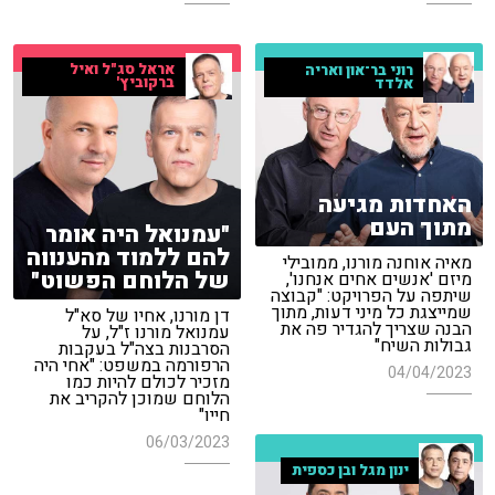
אראל סג"ל ואיל
רוני בר־און ואריה
ברקוביץ'
אלדד
האחדות מגיעה
מתוך העם
"עמנואל היה אומר
להם ללמוד מהענווה
מאיה אוחנה מורנו, ממובילי
של הלוחם הפשוט"
מיזם 'אנשים אחים אנחנו',
שיתפה על הפרויקט: "קבוצה
שמייצגת כל מיני דעות, מתוך
דן מורנו, אחיו של סא"ל
הבנה שצריך להגדיר פה את
עמנואל מורנו ז"ל, על
גבולות השיח"
הסרבנות בצה"ל בעקבות
הרפורמה במשפט: "אחי היה
04/04/2023
מזכיר לכולם להיות כמו
הלוחם שמוכן להקריב את
חייו"
06/03/2023
ינון מגל ובן כספית