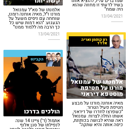
קשה יותר"
שמדברים עליו, להוציא אותו
בשיר לדעתי זו מחווה שהוא
היה שמח"
אלמנתו של סא"ל עמנואל
מורנו ז"ל, מאיה אוחנה רומנו,
13/04/2021
שוחחה עם ניסים משעל על
הגעגוע: "הוא דמות שיש כל
כך הרבה מה ללמוד ממנו"
13/04/2021
רון קופמן ואריה
אלדד
הקבינט
אלמנתו של עמנואל
מורנו על חטיפת
מוסטפא דיראני
מאיה אוחנה מורנו על מבצע
חטיפת פעיל הטרור:
הולכים בדרכו
"כשפרצו לחדרו של דיראני,
אשתו החלה לצרוח. עמנואל
ראה שהיא לבושה בכותונת,
אתמול (ד') ציינו 14 שנה
כיסה אותה והיא שתקה"
לנפילתו של סגן אלוף