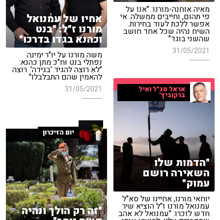
מאיה אוחנה-מורנו: "אנו על
פי תהום, וחייבים ממשלה. אי
אחיו של עמנואל
אפשר ללכת לעוד בחירות.
מורנו ז"ל: "בנט
השיח נהיה שכל אחד חושב
וכהנא בגדו בדרכו"
שהשני בוגד"
31/05/2021
משה מורנו על יו"ר ימינה
נפתלי בנט וח"כ מתן כהנא:
"לא רוצה להגיד 'בגידה'. רוצה
להאמין שהם התבלבלו"
31/05/2021
אראל סג"ל ואיל
ברקוביץ'
יום הזיכרון
"הדמות שלו
השאירה רושם
עמוק"
יוחאי מורנו, אחיינו של סא"ל
עמנואל מורנו ז"ל הוציא שיר
"זה רק הולך ונהיה
חדש לזכרו: "עמנואל לא אהב