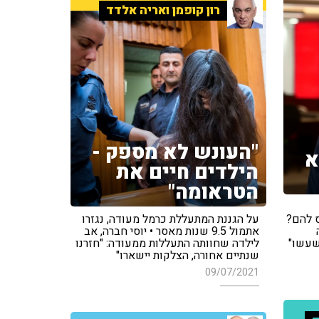
רון קופמן ואריה אלדד
"העונש לא מספק -
א
הילדים חיים את
הטראומה"
 להם?
על הגננת המתעללת כרמל מעודה, נגזרו
אתמול 9.5 שנות מאסר • יוסי חברה, אב
שעשו"
לילדה שחוותה התעללות ממעודה: "חזרנו
שנתיים אחורה, הצלקות יישארו"
09/07/2021