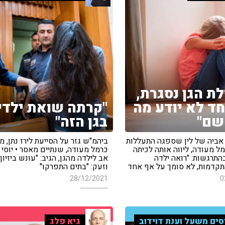
ת הגן נסגרת,
ד לא יודע מה
"קרתה שואת ילדי
שם"
בגן הזה"
 אביה של לין שספגה התעללות
ביהמ"ש גזר על הסייעת לירז נתן, מ
ל מעודה, ליווה אותה לכיתה
כרמל מעודה, שנתיים מאסר • יוסי 
בהתרגשות: "רואה ילדה
אב לילדה מהגן, הגיב: "עונש ביזיון"
דמות, לא סומך על אף אחד
וזעק: "בתים התפרקו"
28/12/2021
0
סים משעל וענת דוידוב
גיא פלג