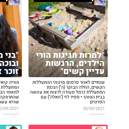
"למרות חגיגות הורי
"בני 
הילדים, הרגשות
ובוכה
עדיין קשים"
זוכר 
שנתיים לאחר פרסום סרטוני ההתעללות
מוריה קואל
הקשים, החלה הבוקר (ה') הגננת
המתעללת כ
המתעללת כרמל מעודה לרצות את עונשה
למאסר הבו
בבית הסוהר • ספיר לוי ('וואלה') עם
שהתרסקה, 
הפרטים
שהיא עשת
0/09/2021
30/09/2021