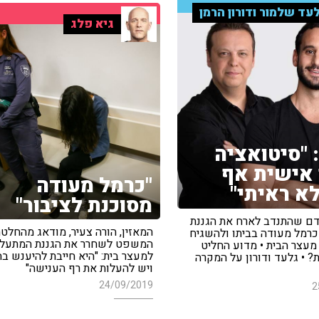
עד שלמור ודורון הרמן
גיא פלג
 "סיטואציה
אישית אף
"כרמל מעודה
א ראיתי"
מסוכנת לציבור"
ם שהתנדב לארח את הגננת
המאזין, הורה צעיר, מודאג מהחלטת
רמל מעודה בביתו ולהשגיח
המשפט לשחרר את הגננת המתעל
מעצר הבית • מדוע החליט
למעצר בית: "היא חייבת להיענש בח
 • גלעד ודורון על המקרה
ויש להעלות את רף הענישה"
24/09/2019
2