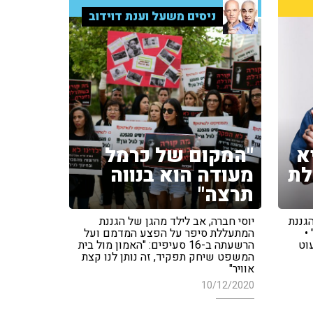
ניסים משעל וענת דוידוב
א
"המקום של כרמל
לת
מעודה הוא בנווה
תרצה"
גננת
יוסי חברה, אב לילד מהגן של הגננת
•
המתעללת סיפר על הפצע המדמם ועל
וט
הרשעתה ב-16 סעיפים: "האמון מול בית
המשפט שיחק תפקיד, זה נותן לנו קצת
אוויר"
10/12/2020