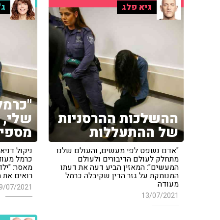
גיא פלג
ג'
"כרמל
ההשלכות ההרסניות
שלי, 
של ההתעללות
מספיק
"אדם נשפט לפי מעשים, והעולם שלנו
ניקול דניא
מתחלק לעולם הדיבורים ולעולם
המעשים": המאזין הביע דעה את דעתו
מאסר: "ילד
המנומקת על גזר הדין שקיבלה כרמל
רואים את 
מעודה
9/07/2021
13/07/2021