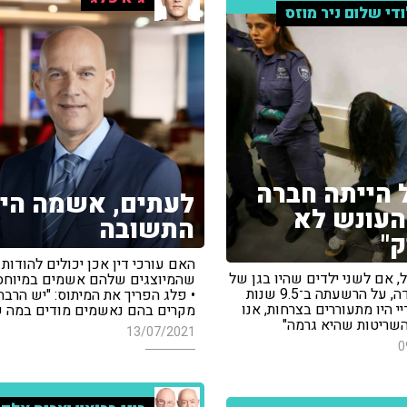
ודי שלום ניר מוזס
 הייתה חברה
לעתים, אשמה הי
העונש לא
התשובה
"
האם עורכי דין אכן יכולים להודות
ל, אם לשני ילדים שהיו בגן של
שהמיוצגים שלהם אשמים במיוחס
כרמל מעודה, על הרשעתה ב־9.5 שנות
• פלג הפריך את המיתוס: "יש הרבה
יי היו מתעוררים בצרחות, אנו
מקרים בהם נאשמים מודים במה 
השריטות שהיא גרמה"
13/07/2021
0