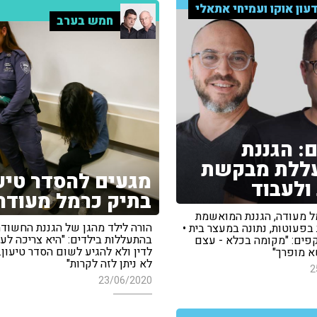
עון אוקו ועמיחי אתאלי
חמש בערב
: הגננת
ללת מבקשת
מגעים להסדר טיעו
ולעבוד
בתיק כרמל מעודה
מל מעודה, הגננת המואשמת
הורה לילד מהגן של הגננת החשוד
בפעוטות, נתונה במעצר בית •
בהתעללות בילדים: "היא צריכה לע
קפים: "מקומה בכלא - עצם
לדין ולא להגיע לשום הסדר טיעון.
א מופרך"
לא ניתן לזה לקרות"
2
23/06/2020