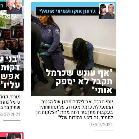
רו
גדעון אוקו ועמיחי אתאלי
דקות 
"אף עונש שכרמל
אפשרו
תקבל לא יספק
עליו"
אותי"
מוריה קוא
יוסי חברה, אב לילדה מהגן של הגננת
כרמל מעודה
המתעללת כרמל מעודה, על תחושותיו
שתיקבר בכלא, אבל 5
בעקבות מתן גזר דינה מחר: "הצלקות הן
8/07/2021
לתמיד, זה פגע בהורות שלי"
07/07/2021