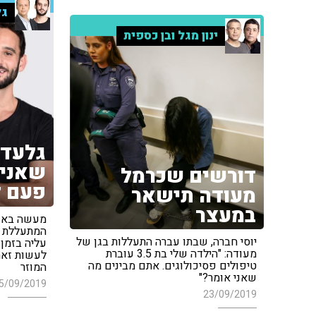
גל
ינון מגל ובן כספית
גלעד:
שאני 
דורשים שכרמל
פעם ל
מעודה תישאר
במעצר
מעשה באד
המתעללת כ
יוסי חברה, שבתו עברה התעללות בגן של
עליה בזמן 
מעודה: "הילדה שלי בת 3.5 עוברת
לעשות זאת?
טיפולים פסיכולוגים. אתם מבינים מה
המוזר
שאני אומר?"
5/09/2019
23/09/2019