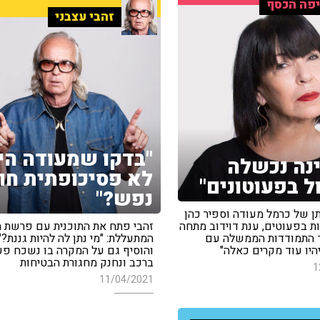
פה הכסף
זהבי עצבני
"בדקו שמעודה הי
נה נכשלה
לא פסיכופתית חו
ל בפעוטונים"
נפש?"
 של כרמל מעודה וספיר כהן
ת בפעוטים, ענת דוידוב מתחה
זהבי פתח את התוכנית עם פרשת ה
ד התמודדות הממשלה עם
המתעללת: "מי נתן לה להיות גננת?" 
היו עוד מקרים כאלה"
והוסיף גם על המקרה בו נשכח פע
ברכב ונחנק מחגורת הבטיחות
1
11/04/2021