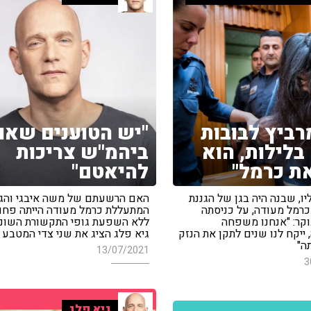
מרביץ לבובות
"יש הטוענים שאוז
 בלילות, הוא
ביהמ"ש צריכות
את כרמל"
להיאטם"
יו, שבנה היה בגן של הגננת
האם הרשעתם של משה איבגי והגנ
רמל מעודה, על כניסתה
המתעללת כרמל מעודה הייתה פחו
קר: "אנחנו משפחה
ללא השפעת גופי התקשורת השוני
ייקח לנו שנים לתקן את הנזק
גיא פלג הציג את שני צדי המטבע
ה"
13/07/2021
3
גיא פלג