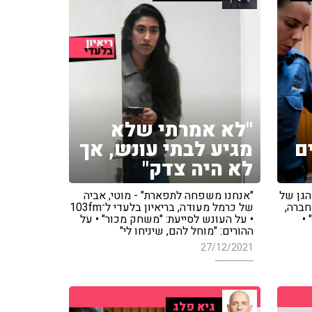
"לא אמרתי שלא
ם
מגיע לבתי עונש, אך
לא היה צדק"
הגן של
"אנחנו משפחה לתפארת" - מוטי, אביה
חברה,
של כרמל מעודה, בריאיון בלעדי ל־103fm
 •
• על העונש לסייעת: "משחק מכור" • על
ההורים: "מוחל להם, שיניחו לי"
27/12/2021
גיא פלג