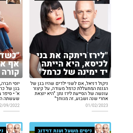
"לירז ריתקה את בני
"כשדל
לכיסא, היא הייתה
אף אח
יד ימינה של כרמל"
קורה 
ניקול דניאל, אם לשני ילדים שהיו בגן של
יוסי חברה,
הגננת המתעללת כרמל מעודה, על קיצור
בגן של כרמ
עונשה של הסייעת לירז נתן: "היא יוצאת
א' • סיפר 
אחרי שנה ושבוע, זה מגוחך"
שעשתה התק
2/09/2022
01/02/2023
ניסים משעל וענת דוידוב
ני