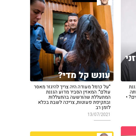
ני
עונש קל מדי?
נת
"על כרמל מעודה היה צריך להיגזר מאסר
תה
עולם": המאזין הסביר מדוע הגננת
ם? •
המתעללת שהורשעה בהתעללות
ובתקיפת פעוטות, צריכה לשבת בכלא
לזמן רב
13/07/2021