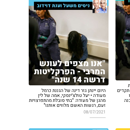
ד
ניסים משעל וענת דוידוב
"אנו מצפים לעונש
המרבי - הפרקליטות
דרשה 14 שנה"
תקדים
היום יינתן גזר דינה של הגננת כרמל
מעודה • יעל טולצ'ינסקי, אמה של לין
נה
מהגן של מעודה: "בתי סובלת מהתפרצויות
זעם, רגשות האשם מלווים אותנו"
08/07/2021