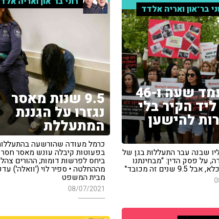
רוני בר־און ואריה אלד
ני בר־און ואריה אלדד
"בני עמד שעה ו-46
9.5 שנות מאסר
ליד הקיר בלי
נגזרו על הגננת
ת להישען
המתעללת
כרמל מעודה שהורשעה בהתעללות
ליו שבנה עבר התעללות בגן של
בפעוטות קיבלה עונש מאסר חסר 
, על פסק הדין: "מבחינתנו
ביחס לפרשות דומות; ההורים צהלו
9. שנים זה מכובד"
מההחלטה • ספיר לוי ('וואלה') עדכ
מבית המשפט
0
08/07/2021