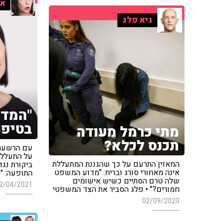
אי
גיא פלג
"המדי
בטיפו
מתי כרמל מעודה
תכנס לכלא?
עם הרשעתן
על התעללו
המאזין התרעם על כך שהגננת המתעללת
ביקורת נג
אינה מאחורי סורג ובריח: "מדוע המשפט
התופעה: "י
שלה טרם הסתיים כשיש אישומים
2/04/2021
חמורים?" • פלג הסביר את הצד המשפטי
02/09/2020