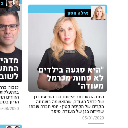
גד
אילה חסון
מדהים
המתע
"היא פגעה בילדים
לשוב 
לא פחות מכרמל
מעודה"
כזכור, כר
בהתעללות 
היום הוגש כתב אישום נגד הסייעת בגן
ההורים תו
של כרמל מעודה, שהואשמה בשמונה
הדיון בנוש
מקרים של תקיפת קטין • יוסי חברה שבתו
5/08/2020
שהייתה בגן של מעודה, סיפר
05/01/2020