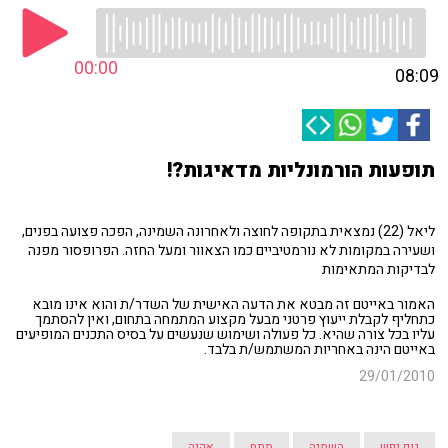
00:00
08:09
תופעות הורמונליות מדאיגות?!
ליאל (22) נמצאית בתקופה לחוצה ולאחרונה השמינה, הפכה פצועה בפנים,
ושעירה במקומות לא נורמטיביים כמו הצאוור ומעל החזה. הפרופסור מפנה
לבדיקות המתאימות
האמור באייטם זה מבטא את הדעה האישית של השדר/ת והוא אינו מובא
כתחליף לקבלת ייעוץ פרטני מבעל מקצוע המתמחה בתחום, ואין להסתמך
עליו בכל צורה שהיא. כל פעולה ושימוש שנעשים על בסיס התכנים המופיעים
באייטם הינה באחריות המשתמש/ת בלבד.
29/01/2010
גוף נפש
השמנה
מתח
אקנה