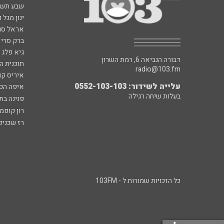
שבע תש
ינון מגל 
אראל סג"
ברק סרי 
גיא פלג
דבורה הנביאה 6, רמת השרון
תוכנית ה
radio@103.fm
איריס קו
עלייה לשידור: 0552-103-103
איפה הכ
בעלות שיחה רגילה
פנינה בת
רון קופמ
רז שכניק
כל הזכויות שמורות ל - 103FM