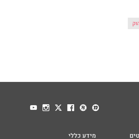
וק
ים
מידע כללי