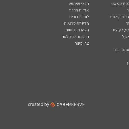
הפודקאסט
תנאי שימוש
ר
אודות הרדיו
 הפודקאסט
לוח שידורים
ר
מדיניות פרטיות
ע, בקיצור
הצהרת נגישות
כול
הרשמה לניוזלטר
צרו קשר
מנון רגב
created by
CYBER
SERVE