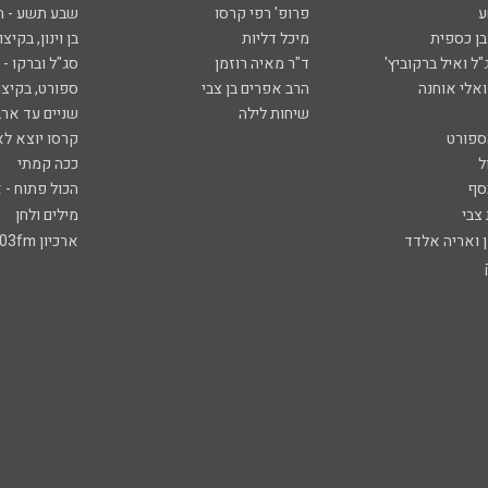
ע
פרופ' רפי קרסו
שבע תשע - 
ובן כספית
מיכל דליות
בן וינון, בקיצו
ל ואיל ברקוביץ'
ד"ר מאיה רוזמן
סג"ל וברקו -
ואלי אוחנה
הרב אפרים בן צבי
ספורט, בקיצו
שיחות לילה
שניים עד ארב
ספורט
קרסו יוצא לא
ל
ככה קמתי
סף
הכול פתוח - א
 צבי
מילים ולחן
ן ואריה אלדד
ארכיון 103fm