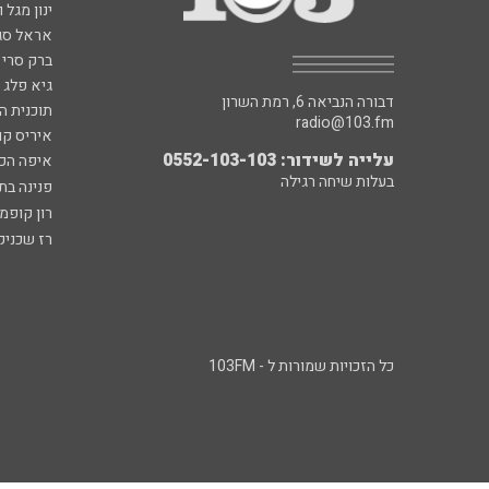
ינון מגל 
אראל סג"
ברק סרי 
גיא פלג
דבורה הנביאה 6, רמת השרון
תוכנית ה
radio@103.fm
איריס קו
עלייה לשידור: 0552-103-103
איפה הכ
בעלות שיחה רגילה
פנינה בת
רון קופמ
רז שכניק
כל הזכויות שמורות ל - 103FM