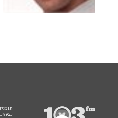
תוכניות fm
שבע תש