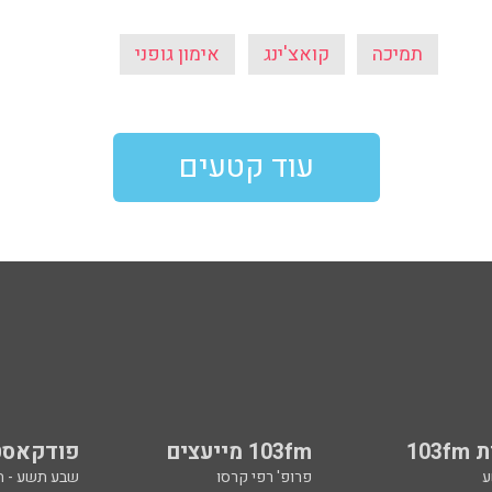
תמיכה
קואצ'ינג
אימון גופני
עוד קטעים
103
103fm מייעצים
פודקאסט
ע
פרופ' רפי קרסו
שבע תשע - 