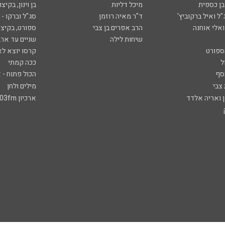
ובן כספית
מיכל דליות
בן וינון, בקיצו
ל ואיל ברקוביץ'
ד"ר מאיה רוזמן
סג"ל וברקו -
ואלי אוחנה
הרב אפרים בן צבי
ספורט, בקיצו
שיחות לילה
שניים עד ארב
ספורט
קרסו יוצא לא
ל
ככה קמתי
סף
הכול פתוח - א
 צבי
מילים ולחן
ן ואריה אלדד
ארכיון 103fm