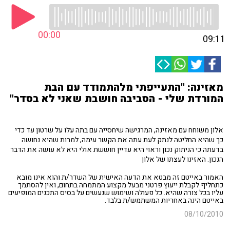
00:00
09:11
מאזינה: "התעייפתי מלהתמודד עם הבת
המורדת שלי - הסביבה חושבת שאני לא בסדר"
אלון משוחח עם מאזינה, המרגישה שיחסייה עם בתה עלו על שרטון עד כדי
כך שהיא החליטה לנתק לעת עתה את הקשר עימה, למרות שהיא נחושה
בדעתה כי הניתוק נכון וראוי היא עדיין חוששת אולי היא לא עושה את הדבר
הנכון. האזינו לעצתו של אלון
האמור באייטם זה מבטא את הדעה האישית של השדר/ת והוא אינו מובא
כתחליף לקבלת ייעוץ פרטני מבעל מקצוע המתמחה בתחום, ואין להסתמך
עליו בכל צורה שהיא. כל פעולה ושימוש שנעשים על בסיס התכנים המופיעים
באייטם הינה באחריות המשתמש/ת בלבד.
08/10/2010