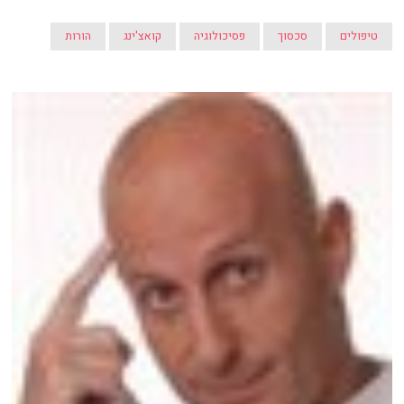
טיפולים
סכסוך
פסיכולוגיה
קואצ'ינג
הורות