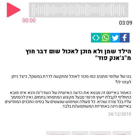
00:00
03:09
הילד שמן ולא מוכן לאכול שום דבר חוץ
מ"ג'אנק פוד"
בנו של שלומי מתנהג כמו מכור לאוכל ומתקשה לרדת במשקל, כיצד ניתן
לעזור לו?
האמור באייטם זה מבטא את הדעה האישית של השדר/ת והוא אינו מובא
כתחליף לקבלת ייעוץ פרטני מבעל מקצוע המתמחה בתחום, ואין להסתמך
עליו בכל צורה שהיא. כל פעולה ושימוש שנעשים על בסיס התכנים המופיעים
באייטם הינה באחריות המשתמש/ת בלבד.
24/12/2010