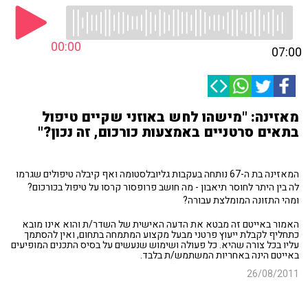
00:00
07:00
מאזינה: "מישהו לחש באוזני שקיים טיפול
בתאים סרטניים באמצעות כורכום, זה נכון?"
המאזינה בת ה-67 נותחה בעקבות גליובלסטומה ואף קיבלה טיפולים שגרמו
לה בין היתר לחוסר תיאבון - מה חושב פרופסור קרסו על טיפול בכורכום?
ומהי התזונה המומלצת עבורה?
האמור באייטם זה מבטא את הדעה האישית של השדר/ת והוא אינו מובא
כתחליף לקבלת ייעוץ פרטני מבעל מקצוע המתמחה בתחום, ואין להסתמך
עליו בכל צורה שהיא. כל פעולה ושימוש שנעשים על בסיס התכנים המופיעים
באייטם הינה באחריות המשתמש/ת בלבד.
26/08/2011