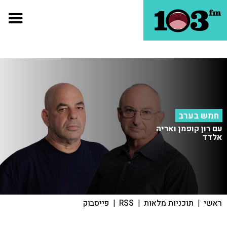
חמש בערב
עם רון קופמן ואריה
אלדד
ראשי
|
תוכניות מלאות
|
RSS
|
פייסבוק