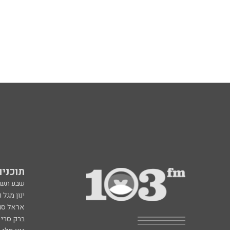
תוכניות fm
שבע תש
ינון מגל 
אראל סג"
ברק סרי 