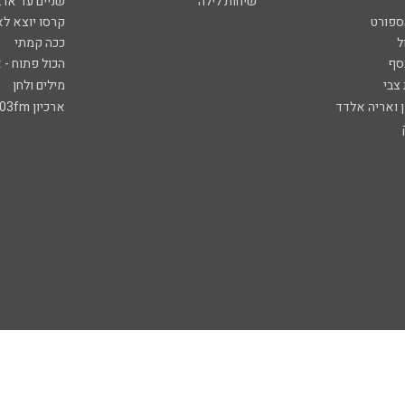
שיחות לילה
שניים עד ארב
ספורט
קרסו יוצא לא
ל
ככה קמתי
סף
הכול פתוח - א
 צבי
מילים ולחן
ן ואריה אלדד
ארכיון 103fm