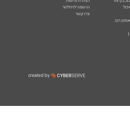
ע, בקיצור
הצהרת נגישות
כול
הרשמה לניוזלטר
צרו קשר
מנון רגב
created by
CYBER
SERVE