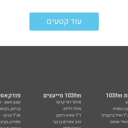
עוד קטעים
103
103fm מייעצים
פודקאסט
ע
פרופ' רפי קרסו
שבע תשע - 
ובן כספית
מיכל דליות
בן וינון, בקיצו
ל ואיל ברקוביץ'
ד"ר מאיה רוזמן
סג"ל וברקו -
ואלי אוחנה
הרב אפרים בן צבי
ספורט, בקיצו