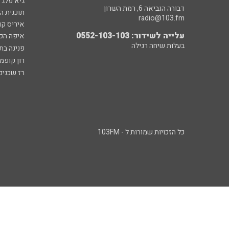
גיא פלג
דבורה הנביאה 6, רמת השרון
תוכנית ה
radio@103.fm
איריס קו
עלייה לשידור: 0552-103-103
איפה הכ
בעלות שיחה רגילה
פנינה בת
רון קופמ
רז שכניק
כל הזכויות שמורות ל - 103FM