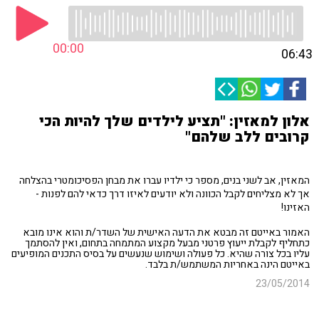
00:00
06:43
אלון למאזין: "תציע לילדים שלך להיות הכי
קרובים ללב שלהם"
המאזין, אב לשני בנים, מספר כי ילדיו עברו את מבחן הפסיכומטרי בהצלחה
אך לא מצליחים לקבל הכוונה ולא יודעים לאיזו דרך כדאי להם לפנות -
האזינו!
האמור באייטם זה מבטא את הדעה האישית של השדר/ת והוא אינו מובא
כתחליף לקבלת ייעוץ פרטני מבעל מקצוע המתמחה בתחום, ואין להסתמך
עליו בכל צורה שהיא. כל פעולה ושימוש שנעשים על בסיס התכנים המופיעים
באייטם הינה באחריות המשתמש/ת בלבד.
23/05/2014