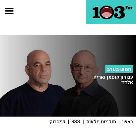
חמש בערב
עם רון קופמן ואריה
אלדד
ראשי
|
תוכניות מלאות
|
RSS
|
פייסבוק