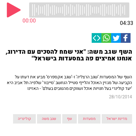
00:00
04:33
השף שגב משה: "אני שמח להסכים עם הדירוג,
אנחנו אמיצים פה במסעדות בישראל"
השף של המסעדות 'שגב הרצליה' ו-'שגב אקספרס' מביע את דעתו על
הקביעה של מגזין האוכל והלייף סטייל הנחשב 'סייבור' שלפיה תל אביב היא
'יעד קולינרי בעל חנויות אוכל ושווקים מהטובים בעולם' - האזינו
28/10/2014
מדינת ישראל
מסעדות
שף
שגב משה
קולינריה