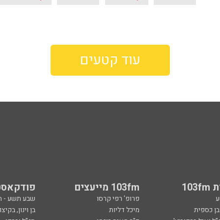
עוד קטעים
103
103fm מייעצים
פודקאסט
ע
פרופ' רפי קרסו
שבע תשע - 
ובן כספית
מיכל דליות
בן וינון, בקיצו