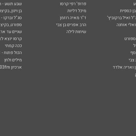
ע
פרופ' רפי קרסו
שבע תשע - 
ובן כספית
מיכל דליות
בן וינון, בקיצו
ל ואיל ברקוביץ'
ד"ר מאיה רוזמן
סג"ל וברקו -
ואלי אוחנה
הרב אפרים בן צבי
ספורט, בקיצו
שיחות לילה
שניים עד ארב
ספורט
קרסו יוצא לא
ל
ככה קמתי
סף
הכול פתוח - א
 צבי
מילים ולחן
ן ואריה אלדד
ארכיון 103fm