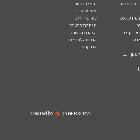
הפודקאסט
תנאי שימוש
ר
אודות הרדיו
 הפודקאסט
לוח שידורים
ר
מדיניות פרטיות
ע, בקיצור
הצהרת נגישות
כול
הרשמה לניוזלטר
צרו קשר
מנון רגב
created by
CYBER
SERVE