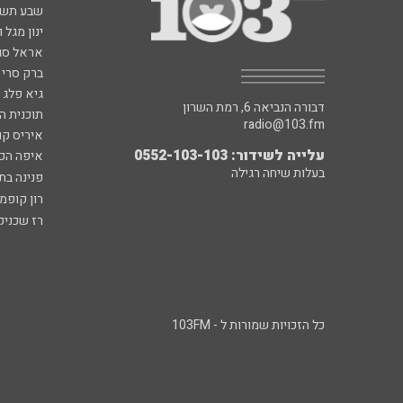
שבע תש
ינון מגל 
אראל סג"
ברק סרי 
גיא פלג
דבורה הנביאה 6, רמת השרון
תוכנית ה
radio@103.fm
איריס קו
עלייה לשידור: 0552-103-103
איפה הכ
בעלות שיחה רגילה
פנינה בת
רון קופמ
רז שכניק
כל הזכויות שמורות ל - 103FM