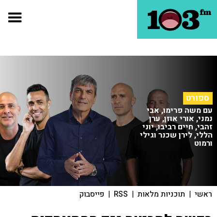
ספורט
עם משה פרימו, אבי
נמני, אורי אוזן, ערן
זהבי, חיים רביבו, יוני
הללי, לירן שכנר וגילי
ורמוט
ראשי
|
תוכניות מלאות
|
RSS
|
פייסבוק