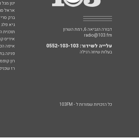
ינון מגל 
אראל סג"
ברק סרי 
גיא פלג
דבורה הנביאה 6, רמת השרון
תוכנית ה
radio@103.fm
איריס קו
עלייה לשידור: 0552-103-103
איפה הכ
בעלות שיחה רגילה
פנינה בת
רון קופמ
רז שכניק
כל הזכויות שמורות ל - 103FM