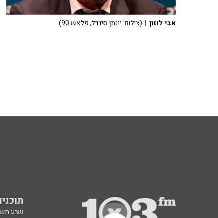
אבי לוזון
| (צילום: יונתן סינדל, פלאש 90)
תוכניות fm
שבע תש