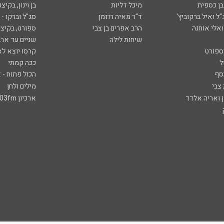
ובן כספית
מיכל דליות
בן וינון, בקיצו
ל ואיל ברקוביץ'
ד"ר מאיה רוזמן
סג"ל וברקו -
ואלי אוחנה
הרב אפרים בן צבי
ספורט, בקיצו
שיחות לילה
שניים עד ארב
ספורט
קרסו יוצא לא
ל
ככה קמתי
סף
הכול פתוח - א
 צבי
מילים ולחן
ן ואריה אלדד
ארכיון 103fm