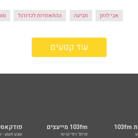
אבי לוזון
תביעה
ההתאחדות לכדורגל
מור
עוד קטעים
103
103fm מייעצים
פודקאסט
ע
פרופ' רפי קרסו
שבע תשע - 