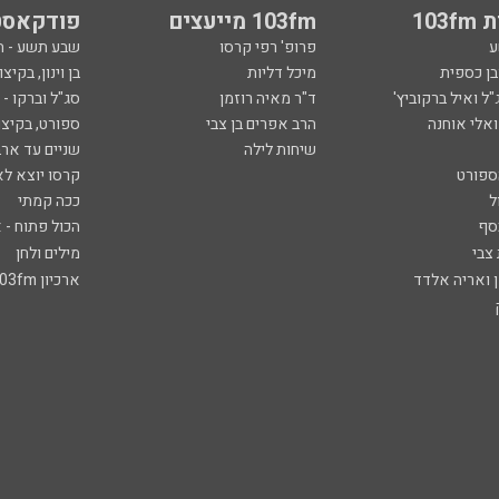
103
103fm מייעצים
פודקאסט
ע
פרופ' רפי קרסו
שבע תשע - 
ובן כספית
מיכל דליות
בן וינון, בקיצו
ל ואיל ברקוביץ'
ד"ר מאיה רוזמן
סג"ל וברקו -
ואלי אוחנה
הרב אפרים בן צבי
ספורט, בקיצו
שיחות לילה
שניים עד ארב
ספורט
קרסו יוצא לא
ל
ככה קמתי
סף
הכול פתוח - א
 צבי
מילים ולחן
ן ואריה אלדד
ארכיון 103fm