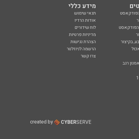
ים
מידע כללי
הפודקאסט
תנאי שימוש
ר
אודות הרדיו
 הפודקאסט
לוח שידורים
ר
מדיניות פרטיות
ע, בקיצור
הצהרת נגישות
כול
הרשמה לניוזלטר
צרו קשר
מנון רגב
created by
CYBER
SERVE