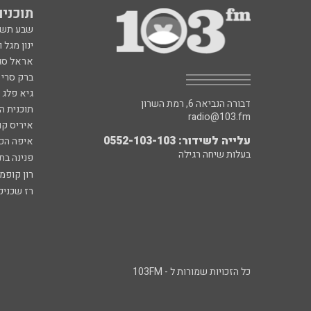
תוכניות fm
שבע תש
ינון מגל 
אראל סג"
ברק סרי 
גיא פלג
דבורה הנביאה 6, רמת השרון
תוכנית ה
radio@103.fm
איריס קו
עלייה לשידור: 0552-103-103
איפה הכ
בעלות שיחה רגילה
פנינה בת
רון קופמ
רז שכניק
כל הזכויות שמורות ל - 103FM