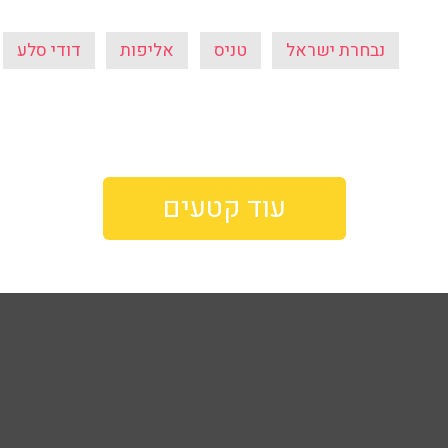
נבחרת ישראל
טניס
אליפות
דודי סלע
עוד קטעים