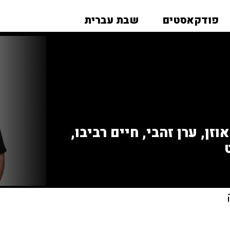
פודקאסטים
שבת עברית
זן, ערן זהבי, חיים רביבו,