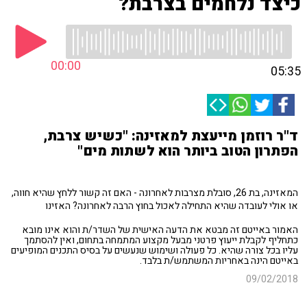
כיצד נלחמים בצרבת?
00:00
05:35
ד"ר רוזמן מייעצת למאזינה: "כשיש צרבת,
הפתרון הטוב ביותר הוא לשתות מים"
המאזינה, בת 26, סובלת מצרבות לאחרונה - האם זה קשור ללחץ שהיא חווה,
או אולי לעובדה שהיא התחילה לאכול בחוץ הרבה לאחרונה? האזינו
האמור באייטם זה מבטא את הדעה האישית של השדר/ת והוא אינו מובא
כתחליף לקבלת ייעוץ פרטני מבעל מקצוע המתמחה בתחום, ואין להסתמך
עליו בכל צורה שהיא. כל פעולה ושימוש שנעשים על בסיס התכנים המופיעים
באייטם הינה באחריות המשתמש/ת בלבד.
09/02/2018