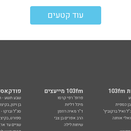
עוד קטעים
103
103fm מייעצים
פודקאסט
ע
פרופ' רפי קרסו
שבע תשע - 
ובן כספית
מיכל דליות
בן וינון, בקיצו
ל ואיל ברקוביץ'
ד"ר מאיה רוזמן
סג"ל וברקו -
ואלי אוחנה
הרב אפרים בן צבי
ספורט, בקיצו
שיחות לילה
שניים עד ארב