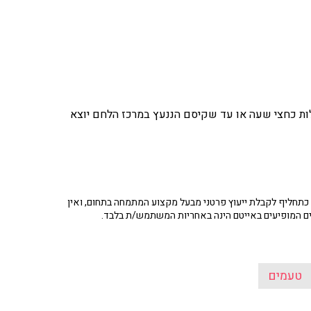
מערבבים הכל, יוצקים לתבנית אינגליש קייק, אופים ב-170 מעלות כחצי שעה או עד שקיסם הננעץ במרכז הלחם יוצא 
תחליף לקבלת ייעוץ פרטני מבעל מקצוע המתמחה בתחום, ואין
ים המופיעים באייטם הינה באחריות המשתמש/ת בלבד.
טעמים