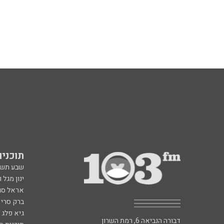
תוכניות fm
שבע תש
ינון מגל 
אראל סג"
ברק סרי 
גיא פלג
דבורה הנביאה 6, רמת השרון