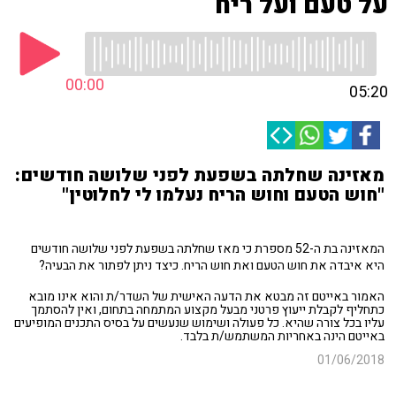
על טעם ועל ריח
00:00
05:20
מאזינה שחלתה בשפעת לפני שלושה חודשים:
"חוש הטעם וחוש הריח נעלמו לי לחלוטין"
המאזינה בת ה-52 מספרת כי מאז שחלתה בשפעת לפני שלושה חודשים
היא איבדה את חוש הטעם ואת חוש הריח. כיצד ניתן לפתור את הבעיה?
האמור באייטם זה מבטא את הדעה האישית של השדר/ת והוא אינו מובא
כתחליף לקבלת ייעוץ פרטני מבעל מקצוע המתמחה בתחום, ואין להסתמך
עליו בכל צורה שהיא. כל פעולה ושימוש שנעשים על בסיס התכנים המופיעים
באייטם הינה באחריות המשתמש/ת בלבד.
01/06/2018