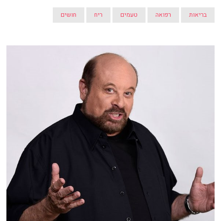
בריאות
רפואה
טעמים
ריח
חושים