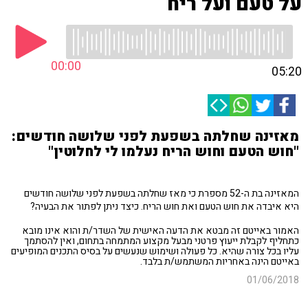
על טעם ועל ריח
00:00
05:20
מאזינה שחלתה בשפעת לפני שלושה חודשים:
"חוש הטעם וחוש הריח נעלמו לי לחלוטין"
המאזינה בת ה-52 מספרת כי מאז שחלתה בשפעת לפני שלושה חודשים
היא איבדה את חוש הטעם ואת חוש הריח. כיצד ניתן לפתור את הבעיה?
האמור באייטם זה מבטא את הדעה האישית של השדר/ת והוא אינו מובא
כתחליף לקבלת ייעוץ פרטני מבעל מקצוע המתמחה בתחום, ואין להסתמך
עליו בכל צורה שהיא. כל פעולה ושימוש שנעשים על בסיס התכנים המופיעים
באייטם הינה באחריות המשתמש/ת בלבד.
01/06/2018