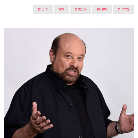
בריאות
רפואה
טעמים
ריח
חושים