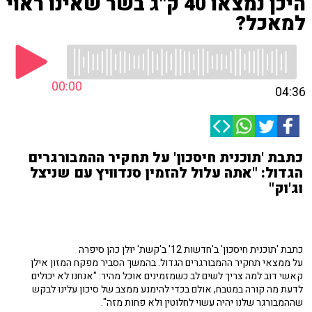
היכן נמצאו 40 ק"ג בשר שאינו ראוי
למאכל?
00:00
04:36
כתבת 'תוכנית חיסכון' על תחקיר ההמבורגרים
הגדול: "אתה עלול להזמין סנדוויץ עם שניצל
וג'וק"
כתבת 'תוכנית חיסכון' ב'חדשות 12' ב'קשת' יולן כהן סיפרה
על ממצאי תחקיר ההמבורגרים הגדול. בהמשך הסביר מפקח המזון אילן
קאשי דוב למה צריך לשים לב כשמזמינים אוכל מהיר: "אנחנו לא יכולים
לדעת מה קורה במטבח, אולם בכדי להימנע ממצב של סיכון עלינו לבקש
שההמבורגר שלנו יהיה עשוי לחלוטין ולא פחות מזה".