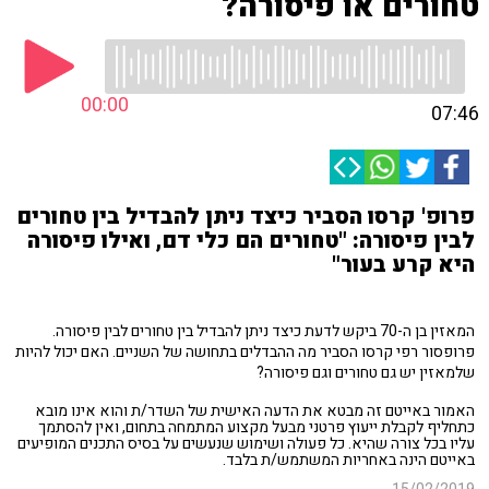
טחורים או פיסורה?
00:00
07:46
פרופ' קרסו הסביר כיצד ניתן להבדיל בין טחורים
לבין פיסורה: "טחורים הם כלי דם, ואילו פיסורה
היא קרע בעור"
המאזין בן ה-70 ביקש לדעת כיצד ניתן להבדיל בין טחורים לבין פיסורה.
פרופסור רפי קרסו הסביר מה ההבדלים בתחושה של השניים. האם יכול להיות
שלמאזין יש גם טחורים וגם פיסורה?
האמור באייטם זה מבטא את הדעה האישית של השדר/ת והוא אינו מובא
כתחליף לקבלת ייעוץ פרטני מבעל מקצוע המתמחה בתחום, ואין להסתמך
עליו בכל צורה שהיא. כל פעולה ושימוש שנעשים על בסיס התכנים המופיעים
באייטם הינה באחריות המשתמש/ת בלבד.