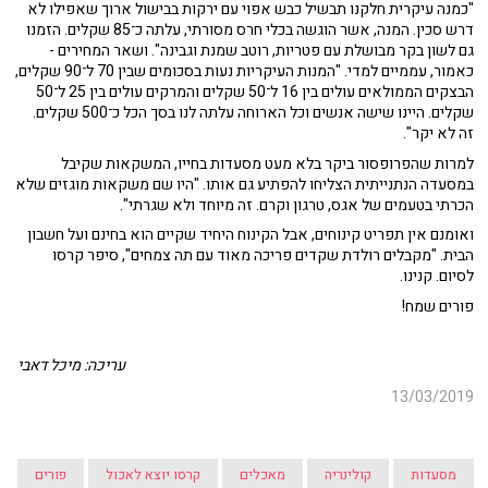
"כמנה עיקרית חלקנו תבשיל כבש אפוי עם ירקות בבישול ארוך שאפילו לא
דרש סכין. המנה, אשר הוגשה בכלי חרס מסורתי, עלתה כ־85 שקלים. הזמנו
גם לשון בקר מבושלת עם פטריות, רוטב שמנת וגבינה". ושאר המחירים -
כאמור, עממיים למדי. "המנות העיקריות נעות בסכומים שבין 70 ל־90 שקלים,
הבצקים הממולאים עולים בין 16 ל־50 שקלים והמרקים עולים בין 25 ל־50
שקלים. היינו שישה אנשים וכל הארוחה עלתה לנו בסך הכל כ־500 שקלים.
זה לא יקר".
למרות שהפרופסור ביקר בלא מעט מסעדות בחייו, המשקאות שקיבל
במסעדה הנתנייתית הצליחו להפתיע גם אותו. "היו שם משקאות מוגזים שלא
הכרתי בטעמים של אגס, טרגון וקרם. זה מיוחד ולא שגרתי".
ואומנם אין תפריט קינוחים, אבל הקינוח היחיד שקיים הוא בחינם ועל חשבון
הבית. "מקבלים רולדת שקדים פריכה מאוד עם תה צמחים", סיפר קרסו
לסיום. קנינו.
פורים שמח!
עריכה: מיכל דאבי
13/03/2019
מסעדות
קולינריה
מאכלים
קרסו יוצא לאכול
פורים