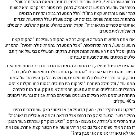
ברחוב שער הגיא 7, פינת שדרות בנימין בנתניה נמצאת מסעדת 'בטומי'.
בטומי על שם עיר הנופש בגיאורגיה, כמובן. פרופסור רפי קרסו יצא לטעום
כמדי שבוע והרגיש קצת בחו"ל: "חלל המסעדה גבוה והקירות מכוסים
בתמונות בסגנונות שונים. בכניסה יש קולב שעליו שלל תחפושות ובגדים
אותנטיים כפריים מגיאורגיה". הקהל הרחב בהחלט מוזמן להתלבש, להצטלם
ולהעלות לאינסטגרם.
אם אתם מחפשים מסעדה שקטה, זה לא המקום בשבילכם. "המקום קצת
רועש וגועש", הודה הפרופסור, "אבל המסעדה עממית וזולה יחסית". התפריט
מגוון ומכיל מנות ראשונות חמות וקרות, מרקים, תבשילים בבישול ארוך וגם
סלטים מסוגים שונים לטבעונים שבינינו.
אוהבים אגוזים? מעולה, כי במסעדה הזאת הם מככבים ברוב המנות ומובאים
היישר מהכפרים הגיאורגים. "המנות הן מנות גדולות שאפשר לחלוק בהן".
ואכן, קרסו וחבריו לשולחן לקחו סלט ירקות שהיה כל כך טעים עד ש"הזמנו
ממנו עוד", וכל מילה מיותרת. "הירקות היו חתוכים בגסות כמו מקלות צ'יפס,
מתובלנים בתבילינים נעימים עם שמן חמניות לא מזוקק. עוד מנת פתיחה
מיוחדת שהזמנו היא חצילים מטוגנים שביניהם מחית אגוזים וגרעיני רימונים
ב־40 שקלים.
"חלקנו גם חינקלי בצק - מעין קרעפלאך או כיסוני בצק שמורתחים במים
במילוי בשר. הבשר היה קצת דחוס אבל כנראה זה מה שאוכלים בגיאורגיה".
עוד בתפריט: צ'יבורקי, או בעצם - בורקס. "הגיע בצק דק שבתוכו בשר מטוגן.
זו מנה מאוד טעימה אבל גם כאן הייתי עושה את הבשר קצת אחרת. עם זאת,
אני לא גיאורגי אז מה אני מבין בזה?"