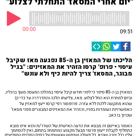
"יום אחרי המסאז' התחלתי לצלוע"
00:00
09:51
הליכתו של המאזין בן ה-85 נפגעה מאז שקיבל
עיסוי • פרופ' קרסו הזהיר את המאזינים: "בגיל
מבוגר, המסאז' צריך להיות כיף ולא עונש"
המאזין בן ה-85 סיפר כי לפני חודש קיבל עיסוי במהלכו המעסה משך ברגליו,
וביום למחרת הוא החל לצלוע. מאז, צליעתו הלכה והתדרדרה עד כדי כך
שהוא מתקשה ללכת ללא עזרה. פרופסור רפי קרסו ייעץ למאזין על
האפשרויות העומדות בפניו, והזהיר את המאזינים המבוגרים מפני מסאז'
שכרוך בו כאב.
האמור באייטם זה מבטא את הדעה האישית של השדר/ת והוא אינו מובא
כתחליף לקבלת ייעוץ פרטני מבעל מקצוע המתמחה בתחום, ואין להסתמך
עליו בכל צורה שהיא. כל פעולה ושימוש שנעשים על בסיס התכנים המופיעים