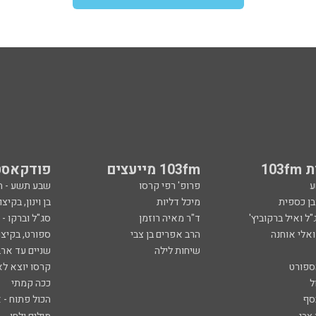
103
103fm מייעצים
פודקאסט
ע
פרופ' רפי קרסו
שבע תשע - 
ובן כספית
מיכל דליות
בן וינון, בקיצו
ל ואיל ברקוביץ'
ד"ר מאיה רוזמן
סג"ל וברקו -
ואלי אוחנה
הרב אפרים בן צבי
ספורט, בקיצו
שיחות לילה
שניים עד ארב
ספורט
קרסו יוצא לא
ל
ככה קמתי
סף
הכול פתוח - א