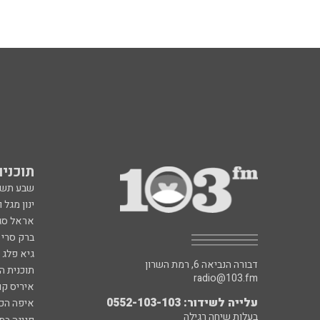
תוכניות fm
שבע תש
ינון מגל 
אראל סג"
ברק סרי 
גיא פלג
דבורה הנביאה 6, רמת השרון
תוכנית ה
radio@103.fm
איריס קו
עלייה לשידור: 0552-103-103
איפה הכ
בעלות שיחה רגילה