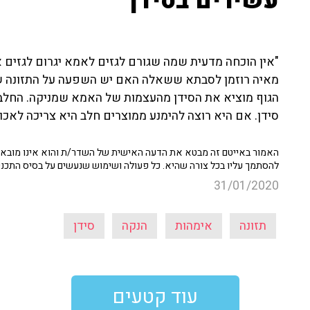
עשירים בסידן
"אין הוכחה מדעית שמה שגורם לגזים לאמא יגרום לגזים א
מאיה רוזמן לסבתא ששאלה האם יש השפעה על התזונה של 
הגוף מוציא את הסידן מהעצמות של האמא שמניקה. החלב
סידן. אם היא רוצה להימנע ממוצרים חלב היא צריכה לאכול ב
האמור באייטם זה מבטא את הדעה האישית של השדר/ת והוא אינו מובא כ
להסתמך עליו בכל צורה שהיא. כל פעולה ושימוש שנעשים על בסיס התכנ
31/01/2020
תזונה
אימהות
הנקה
סידן
עוד קטעים