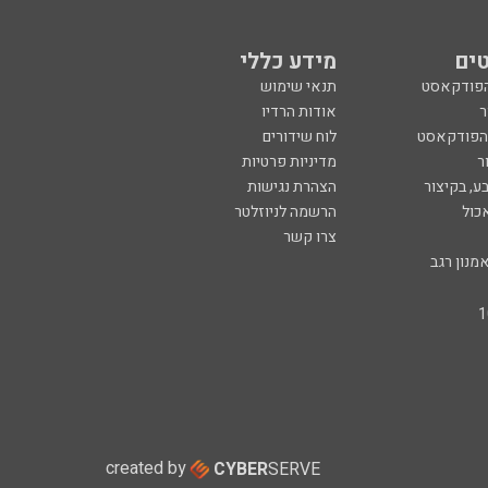
ים
מידע כללי
הפודקאסט
תנאי שימוש
ר
אודות הרדיו
 הפודקאסט
לוח שידורים
ר
מדיניות פרטיות
ע, בקיצור
הצהרת נגישות
כול
הרשמה לניוזלטר
צרו קשר
מנון רגב
created by
CYBER
SERVE