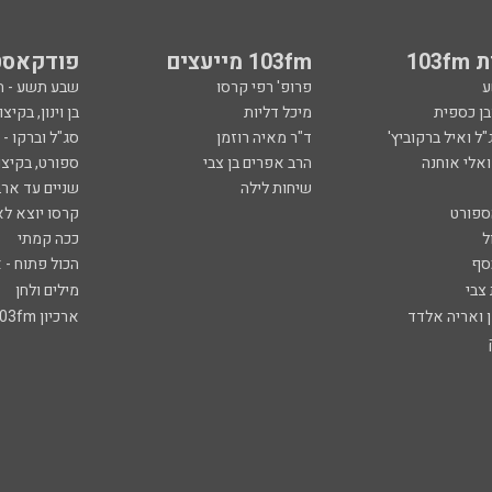
103
103fm מייעצים
פודקאסט
ע
פרופ' רפי קרסו
שבע תשע - 
ובן כספית
מיכל דליות
בן וינון, בקיצו
ל ואיל ברקוביץ'
ד"ר מאיה רוזמן
סג"ל וברקו -
ואלי אוחנה
הרב אפרים בן צבי
ספורט, בקיצו
שיחות לילה
שניים עד ארב
ספורט
קרסו יוצא לא
ל
ככה קמתי
סף
הכול פתוח - א
 צבי
מילים ולחן
ן ואריה אלדד
ארכיון 103fm