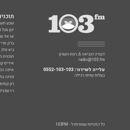
תוכניות fm
שבע תש
ינון מגל 
אראל סג"
ברק סרי 
גיא פלג
דבורה הנביאה 6, רמת השרון
תוכנית ה
radio@103.fm
איריס קו
עלייה לשידור: 0552-103-103
איפה הכ
בעלות שיחה רגילה
פנינה בת
רון קופמ
רז שכניק
כל הזכויות שמורות ל - 103FM