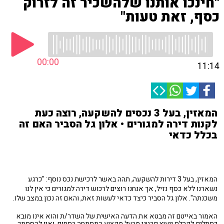
"חינכו אותנו שלהשכיר זה לזרוק
כסף, זאת טעות"
00:00
11:14
המאזין, בעל 3 נכסים להשקעה, רוצה כעת
לקנות דירה למגורים • אלון גל הסביר האם זה
בכלל כדאי
המאזין, בעל 3 דירות להשקעה, תהה באשר לרכישת נכס נוסף: "כרגע
נשארנו ללא כסף נזיל, אך אנחנו רוצים לרכוש דירה למגורים כי אין לנו
משכנתה". אלון גל הסביר כיצד כדאי לעשות זאת, והאם זה נכון במצב שלו.
האמור באייטם זה מבטא את הדעה האישית של השדר/ת והוא אינו מובא
כתחליף לקבלת ייעוץ פרטני מבעל מקצוע המתמחה בתחום, ואין להסתמך