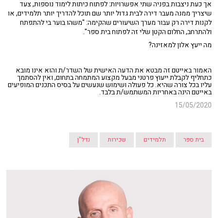
אך כעת ניצבות בפניה שתי אפשרויות: לפתוח כיתות לימוד נוספות, צעד
שיצריך ממנה מעבר דירה לבית גדול יותר שם תוכל להדריך יותר תלמידים, או
לקנות דירה רק עבור מערך השיעורים שהקימה: "משהו בוער בי להתפתח
ולהתרחב, החלום הקטן שלי זה לפתוח בית ספר".
מה ייעץ אלון למאזינה?
האמור באייטם זה מבטא את הדעה האישית של השדר/ת והוא אינו מובא
כתחליף לקבלת ייעוץ פרטני מבעל מקצוע המתמחה בתחום, ואין להסתמך
עליו בכל צורה שהיא. כל פעולה ושימוש שנעשים על בסיס התכנים המופיעים
באייטם הינה באחריות המשתמש/ת בלבד.
15/05/2020
בית ספר
תלמידים
שכירות
נדל"ן