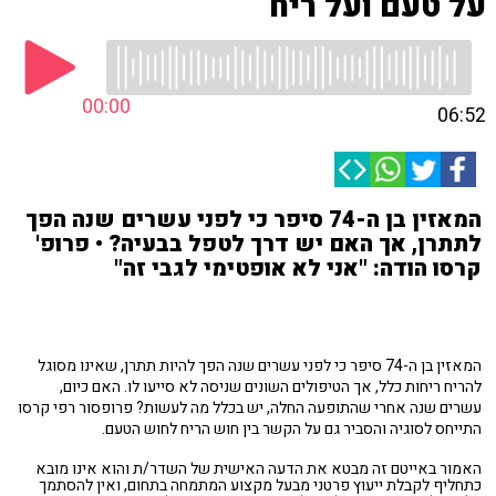
על טעם ועל ריח
00:00
06:52
המאזין בן ה-74 סיפר כי לפני עשרים שנה הפך
לתתרן, אך האם יש דרך לטפל בבעיה? • פרופ'
קרסו הודה: "אני לא אופטימי לגבי זה"
המאזין בן ה-74 סיפר כי לפני עשרים שנה הפך להיות תתרן, שאינו מסוגל
להריח ריחות כלל, אך הטיפולים השונים שניסה לא סייעו לו. האם כיום,
עשרים שנה אחרי שהתופעה החלה, יש בכלל מה לעשות? פרופסור רפי קרסו
התייחס לסוגיה והסביר גם על הקשר בין חוש הריח לחוש הטעם.
האמור באייטם זה מבטא את הדעה האישית של השדר/ת והוא אינו מובא
כתחליף לקבלת ייעוץ פרטני מבעל מקצוע המתמחה בתחום, ואין להסתמך