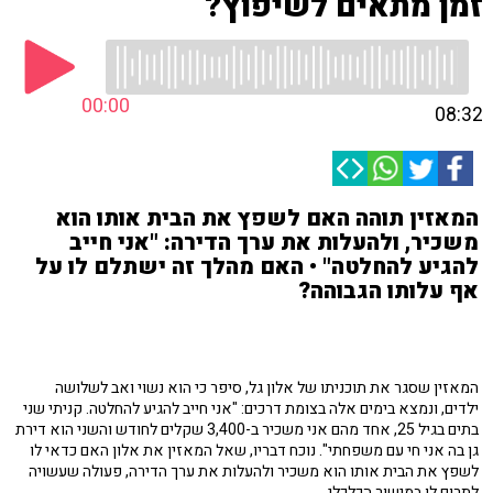
זמן מתאים לשיפוץ?
00:00
08:32
המאזין תוהה האם לשפץ את הבית אותו הוא
משכיר, ולהעלות את ערך הדירה: "אני חייב
להגיע להחלטה" • האם מהלך זה ישתלם לו על
אף עלותו הגבוהה?
המאזין שסגר את תוכניתו של אלון גל, סיפר כי הוא נשוי ואב לשלושה
ילדים, ונמצא בימים אלה בצומת דרכים: "אני חייב להגיע להחלטה. קניתי שני
בתים בגיל 25, אחד מהם אני משכיר ב-3,400 שקלים לחודש והשני הוא דירת
גן בה אני חי עם משפחתי". נוכח דבריו, שאל המאזין את אלון האם כדאי לו
לשפץ את הבית אותו הוא משכיר ולהעלות את ערך הדירה, פעולה שעשויה
לתרום לו במישור הכלכלי.