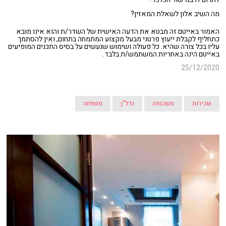
מה השיב אלון לשאלת המאזין?
האמור באייטם זה מבטא את הדעה האישית של השדר/ת והוא אינו מובא
כתחליף לקבלת ייעוץ פרטני מבעל מקצוע המתמחה בתחום, ואין להסתמך
עליו בכל צורה שהיא. כל פעולה ושימוש שנעשים על בסיס התכנים המופיעים
באייטם הינה באחריות המשתמש/ת בלבד.
25/12/2020
שכירות
משכנתה
נדל"ן
משפחה