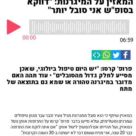
המאזין על המיגרנות: "דווקא
בסופ"ש אני סובל יותר"
00:00
06:59
פרופ' קרסו: "יש היום טיפול ביולוגי, שאכן
מסייע לחלק גדול מהסובלים" • עוד תהה האם
מדובר במיגרנה טהורה או שמא גם בתוצאה של
מתח
המאזין שיתף כי הוא סובל ממגרנות מגיל צעיר וכבר עבר מגוון טיפולים
שמרנים ומשלימים, שלא סייעו בדבר. פרופ' קרסו על התרופות אותן נוטל
המאזין, ועל תהייתו אם להמשיך ליטול אותן: "אם אתה לוקח את התרופה
כבר 20 שנה, אני מניח ששום דבר לא ישתנה ב-30 השנה הקרובות".