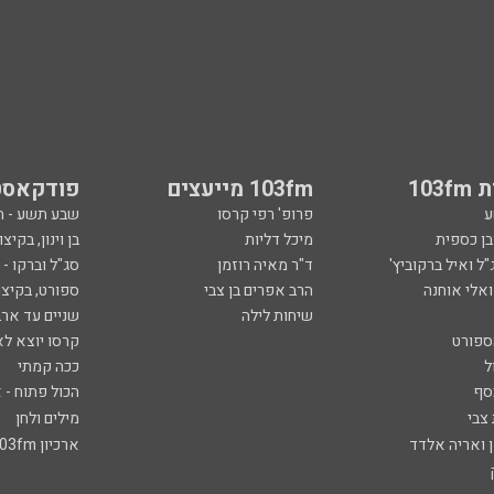
103
103fm מייעצים
פודקאסט
ע
פרופ' רפי קרסו
שבע תשע - 
ובן כספית
מיכל דליות
בן וינון, בקיצו
ל ואיל ברקוביץ'
ד"ר מאיה רוזמן
סג"ל וברקו -
ואלי אוחנה
הרב אפרים בן צבי
ספורט, בקיצו
שיחות לילה
שניים עד ארב
ספורט
קרסו יוצא לא
ל
ככה קמתי
סף
הכול פתוח - א
 צבי
מילים ולחן
ן ואריה אלדד
ארכיון 103fm