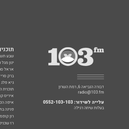
תוכניות fm
שבע תש
ינון מגל 
אראל סג"
ברק סרי 
גיא פלג
דבורה הנביאה 6, רמת השרון
תוכנית ה
radio@103.fm
איריס קו
עלייה לשידור: 0552-103-103
איפה הכ
בעלות שיחה רגילה
פנינה בת
רון קופמ
רז שכניק