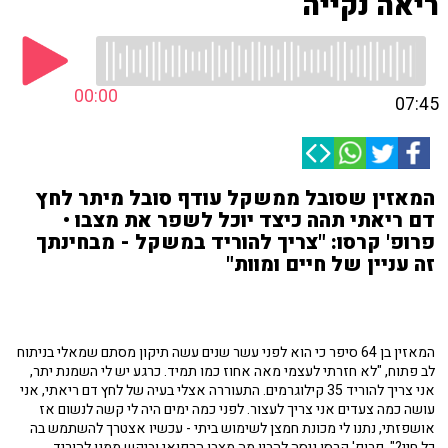
ריאה נקייה
00:00
07:45
המאזין שסובל ממשקל עודף סובל מיתר לחץ
דם ריאתי תהה כיצד יוכל לשפר את מצבו •
פרופ' קרסו: "צריך להוריד במשקל - מבחינתך
זה עניין של חיים ומוות"
המאזין בן 64 סיפר כי הוא לפני עשר שנים עשה תיקון מסתם שמאלי בניתוח
לב פתוח, "לא חזרתי לעצמי מאה אחוז כמו תמיד. כרגע יש לי השמנת יתר,
אני צריך להוריד 35 קילוגרמים. התעוררה אצלי בעיה של לחץ דם ריאתי, אני
עושה כמה צעדים אני צריך לעצור. לפני כמה ימים היה לי קשה לנשום אז
אושפזתי, נתנו לי מכונת חמצן לשימוש ביתי - עכשיו אצטרך להשתמש בה
כל חיי?". פרופ' קרסו ניסה להבין מה מצבו הרפואי וביקש ממנו להוריד