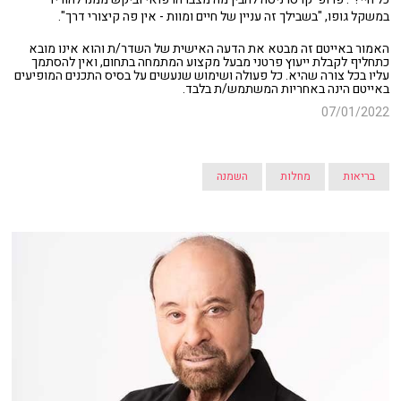
במשקל גופו, "בשבילך זה עניין של חיים ומוות - אין פה קיצורי דרך".
האמור באייטם זה מבטא את הדעה האישית של השדר/ת והוא אינו מובא
כתחליף לקבלת ייעוץ פרטני מבעל מקצוע המתמחה בתחום, ואין להסתמך
עליו בכל צורה שהיא. כל פעולה ושימוש שנעשים על בסיס התכנים המופיעים
באייטם הינה באחריות המשתמש/ת בלבד.
07/01/2022
בריאות
מחלות
השמנה