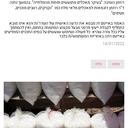
רוזמן השיבה: "בעיקר מאכלים מתועשים ופחות מהמלחייה". בהמשך נתנה
ד"ר רוזמן דוגמאות למאכלים מלאי מלח כמו: "נקניקים, רטבים מוכנים,
חטיפים".
האמור באייטם זה מבטא את הדעה האישית של השדר/ת והוא אינו מובא
כתחליף לקבלת ייעוץ פרטני מבעל מקצוע המתמחה בתחום, ואין להסתמך
עליו בכל צורה שהיא. כל פעולה ושימוש שנעשים על בסיס התכנים המופיעים
באייטם הינה באחריות המשתמש/ת בלבד.
14/01/2022
תזונה
מלח