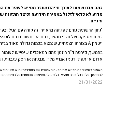
כמה מכם שמעו לאורך חייהם שגזר מסייע לשפר את הרא
מדוע לא כדאי לזלזל באמירה הידועה וכיצד התזונה של
עיניים.
"ניוון הרשתית גורם לפגיעה בראייה. זה קורה עם הגיל ובעי
כמות מספקת של נוגדי חמצון, בהם הכי חשובים הם לוטאי
ויטמין A בצורתו הצמחית, שנמצא בכמות גדולה מאוד בגזר למשל".
בהמשך, פירטה ד"ר רוזמן מהם המאכלים שיסייעו לשמור על
אדום או תפוז, דג או אגוזי מלך, עגבניות או רסק עגבנות, ו
האמור באייטם זה מבטא את הדעה האישית של השדר/ת והוא אינו מובא כ
להסתמך עליו בכל צורה שהיא. כל פעולה ושימוש שנעשים על בסיס התכנ
21/01/2022