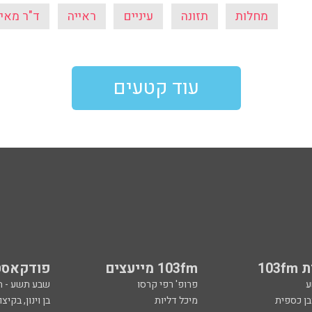
מחלות
תזונה
עיניים
ראייה
ד"ר מאיה
עוד קטעים
103
103fm מייעצים
פודקאסט
ע
פרופ' רפי קרסו
שבע תשע - 
ובן כספית
מיכל דליות
בן וינון, בקיצו