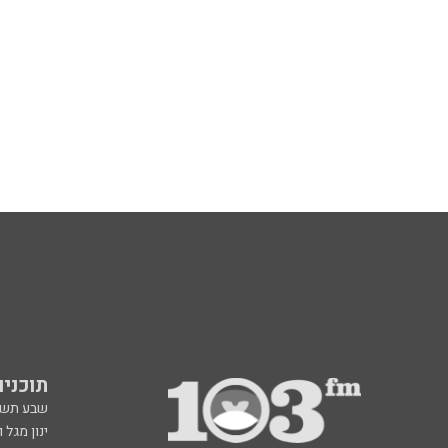
תוכניות fm
שבע תש
ינון מגל 