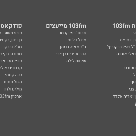
103
103fm מייעצים
פודקאסט
ע
פרופ' רפי קרסו
שבע תשע - 
ובן כספית
מיכל דליות
בן וינון, בקיצו
ל ואיל ברקוביץ'
ד"ר מאיה רוזמן
סג"ל וברקו -
ואלי אוחנה
הרב אפרים בן צבי
ספורט, בקיצו
שיחות לילה
שניים עד ארב
ספורט
קרסו יוצא לא
ל
ככה קמתי
סף
הכול פתוח - א
 צבי
מילים ולחן
ן ואריה אלדד
ארכיון 103fm