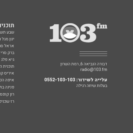
תוכניות fm
שבע תש
ינון מגל 
אראל סג"
ברק סרי 
גיא פלג
דבורה הנביאה 6, רמת השרון
תוכנית ה
radio@103.fm
איריס קו
עלייה לשידור: 0552-103-103
איפה הכ
בעלות שיחה רגילה
פנינה בת
רון קופמ
רז שכניק