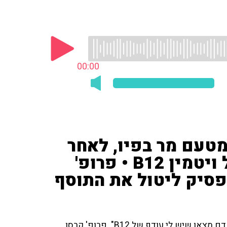
00:00
מטעם מר בפיו, לאחר
שהתגלה כי יש לו עודף של ויטמין B12 • פרופ'
הפסיק ליטול את התוסף
המאזין בן ה-88 טען שהוא סובל מטעם מר בפה, "בבדיקות דם מצאו שיש לי עודף של B12". פרופ' קרסו