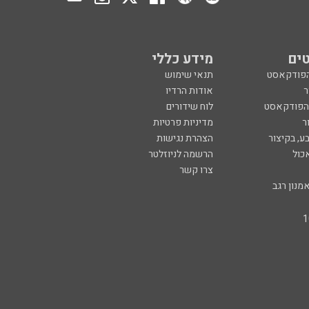
ים
מידע כללי
הפודקאסט
תנאי שימוש
ר
אודות הרדיו
 הפודקאסט
לוח שידורים
ר
מדיניות פרטיות
ע, בקיצור
הצהרת נגישות
כול
הרשמה לניוזלטר
צרו קשר
מנון רגב