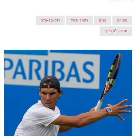
ספורט
טניס
רפאל נדאל
רולאן גארוס
נובאק ג'וקוביץ'