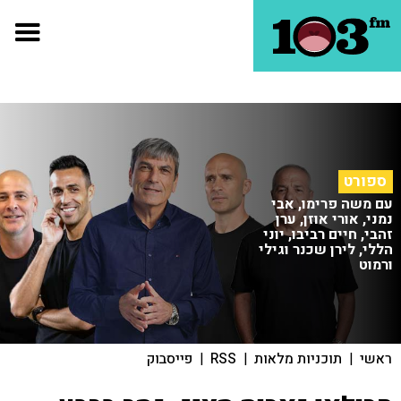
ספורט
עם משה פרימו, אבי
נמני, אורי אוזן, ערן
זהבי, חיים רביבו, יוני
הללי, לירן שכנר וגילי
ורמוט
ראשי
|
תוכניות מלאות
|
RSS
|
פייסבוק