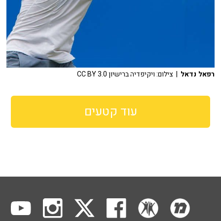
רפאל נדאל
| צילום: ויקיפדיה ברישיון CC BY 3.0
עוד קטעים