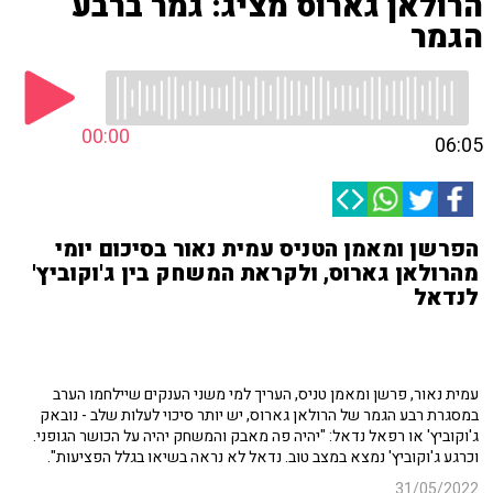
הרולאן גארוס מציג: גמר ברבע
הגמר
00:00
06:05
הפרשן ומאמן הטניס עמית נאור בסיכום יומי
מהרולאן גארוס, ולקראת המשחק בין ג'וקוביץ'
לנדאל
עמית נאור, פרשן ומאמן טניס, העריך למי משני הענקים שיילחמו הערב
במסגרת רבע הגמר של הרולאן גארוס, יש יותר סיכוי לעלות שלב - נובאק
ג'וקוביץ' או רפאל נדאל: "יהיה פה מאבק והמשחק יהיה על הכושר הגופני.
וכרגע ג'וקוביץ' נמצא במצב טוב. נדאל לא נראה בשיאו בגלל הפציעות".
31/05/2022