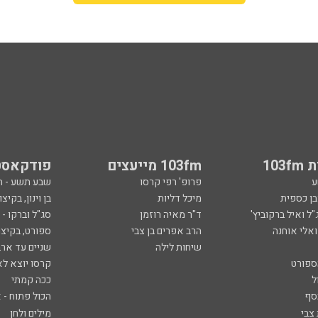
103
103fm מייעצים
פודקאסט
ע
פרופ' רפי קרסו
שבע תשע - 
ובן כספית
מיכל דליות
בן וינון, בקיצו
ל ואיל ברקוביץ'
ד"ר מאיה רוזמן
סג"ל וברקו -
ואלי אוחנה
הרב אפרים בן צבי
ספורט, בקיצו
שיחות לילה
שניים עד ארב
ספורט
קרסו יוצא לא
ל
ככה קמתי
סף
הכול פתוח - א
 צבי
מילים ולחן