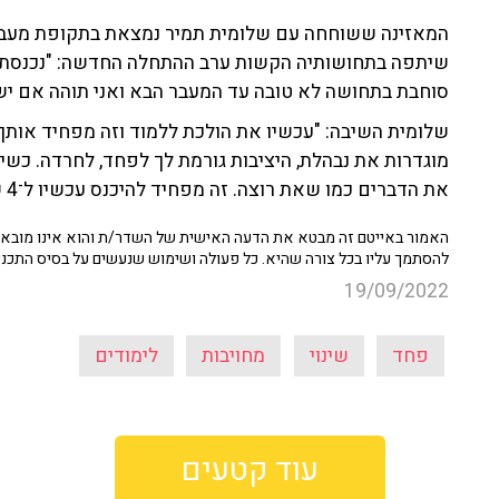
המאזינה ששוחחה עם שלומית תמיר נמצאת בתקופת מעבר 
שיתפה בתחושותיה הקשות ערב ההתחלה החדשה: "נכנסתי ל
סוחבת בתחושה לא טובה עד המעבר הבא ואני תוהה אם יש
שלומית השיבה: "עכשיו את הולכת ללמוד וזה מפחיד אותך 
מוגדרות את נבהלת, היציבות גורמת לך לפחד, לחרדה. כשיש
את הדברים כמו שאת רוצה. זה מפחיד להיכנס עכשיו ל־4 שנות לימוד אבל זה הכרחי".
האמור באייטם זה מבטא את הדעה האישית של השדר/ת והוא אינו מובא כ
להסתמך עליו בכל צורה שהיא. כל פעולה ושימוש שנעשים על בסיס התכנ
19/09/2022
פחד
שינוי
מחויבות
לימודים
עוד קטעים