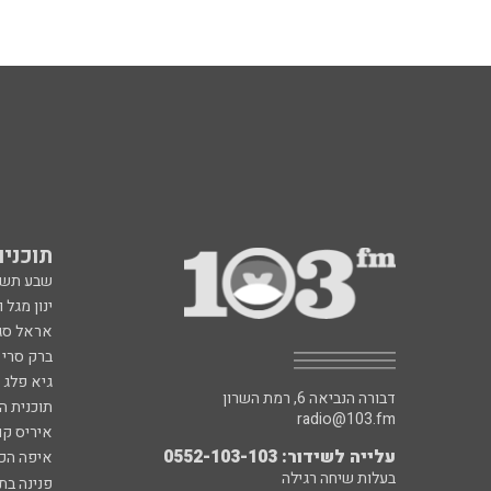
תוכניות fm
שבע תש
ינון מגל 
אראל סג"
ברק סרי 
גיא פלג
דבורה הנביאה 6, רמת השרון
תוכנית ה
radio@103.fm
איריס קו
עלייה לשידור: 0552-103-103
איפה הכ
בעלות שיחה רגילה
פנינה בת