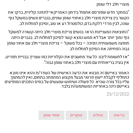
מוצרי חלב דלי שומן.
"במחקר חדש שפורסם אתמול בירחון האמריקאי לתזונה קלינית, בדקו את
הקשר בין צריכת מוצרי חלב באחוזי שומן שונים, בגברים ונשים במשקל גוף
שונה, לבין מדדי דלקת בדם, כולסטרול רע או טוב, וסיכון למחלות לב.
"התוצאות המעניינות הראו:
בנשים צריכת מוצרי חלב היתה קשורה למשקל
גוף נמוך יותר אבל לא ממש נמצא קשר לסיכון למחלות לב. בגברים היתה
תופעה משמעותית הפוכה – בכל משקל – צריכת מוצרי חלב עם אחוז שומן
גבוה הפחיתה את הסיכון למחלות לב.
"אז לתשומת ליבנו. כל עוד מחשבים את הקלוריות כמו שצריך בבניית תפריט,
אין בעיה בריאותית עם מוצרי חלב באחוז שומן גבוה".
האמור באייטם זה מבטא את הדעה האישית של השדר/ת והוא אינו מובא
כתחליף לקבלת ייעוץ פרטני מבעל מקצוע המתמחה בתחום, ואין להסתמך
עליו בכל צורה שהיא. כל פעולה ושימוש שנעשים על בסיס התכנים המופיעים
באייטם הינה באחריות המשתמש/ת בלבד.
23/12/2022
בריאות
מחלות
מחקרים
אחוזי שומן