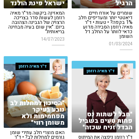
הרגיל
ישראל פינת הולנד
שומרים על אורח חיים
המאזינה ביקשה מד"ר מאיה
דיאטטי יותר ומעדיפים חלב
רוזמן לעשות סדר בצריכה
1% בקפה? • טעות • ד"ר
הרצויה של הגבינה הצהובה
מאיה רוזמן הסבירה מדוע
ביום: "אין שום בעיה מבחינה
כדאי לוותר על החלב דל
בריאותית"
השומן
14/07/2023
01/03/2024
ד"ר מאיה רוזמן
ד"ר מאיה רוזמן
"הסיכון למחלות לב
נובע בעיקר
"חבל לשתות נס
מפחמימות ולא
פחות טעים בשביל
משומן רווי"
הבדל זניח שכזה"
האם מוצרי חלב עתירי שומן
ד"ר רוזמן ניפצה את המיתוס
גורמים למחלות לב? • ד"ר