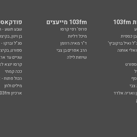
103
103fm מייעצים
פודקאסט
ע
פרופ' רפי קרסו
שבע תשע - 
ובן כספית
מיכל דליות
בן וינון, בקיצו
ל ואיל ברקוביץ'
ד"ר מאיה רוזמן
סג"ל וברקו -
ואלי אוחנה
הרב אפרים בן צבי
ספורט, בקיצו
שיחות לילה
שניים עד ארב
ספורט
קרסו יוצא לא
ל
ככה קמתי
סף
הכול פתוח - א
 צבי
מילים ולחן
ן ואריה אלדד
ארכיון 103fm