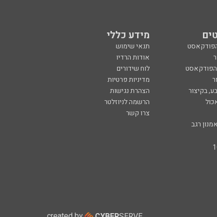
ים
מידע כללי
הפודקאסט
תנאי שימוש
ר
אודות הרדיו
 הפודקאסט
לוח שידורים
ר
מדיניות פרטיות
ע, בקיצור
הצהרת נגישות
כול
הרשמה לניוזלטר
צרו קשר
מנון רגב
created by
CYBER
SERVE