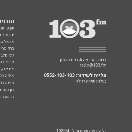
תוכניות fm
שבע תש
ינון מגל 
אראל סג"
ברק סרי 
גיא פלג
דבורה הנביאה 6, רמת השרון
תוכנית ה
radio@103.fm
איריס קו
עלייה לשידור: 0552-103-103
איפה הכ
בעלות שיחה רגילה
פנינה בת
רון קופמ
רז שכניק
כל הזכויות שמורות ל - 103FM