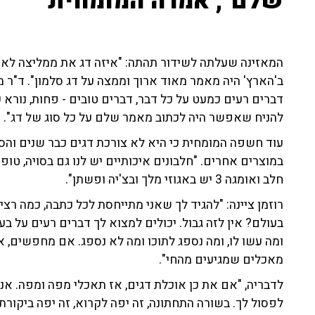
שלם", אמרה המומחית
המאזינה שעלתה לשידור תהתה: "איזה דג את ממליצה לאכול
ב'הארץ' היה מאמר מאוד ארוך וממצה על דג סלמון". ד"ר מ
דברים רעים כמעט על כל דבר, דברים טובים - פחות, נורא 
להניח שאפשר היה לכתוב מאמר שלם על כל סוג של דג".
עוד חשפה המומחית כי היא לא צורכת דגים כבר שנים והסב
חלב ואומגה 3 יש באגוזי מלך ובצ'יה ופשתן".
רוזמן ציינה: "להגיד לך שאני מתייחסת לכל כתבה, כמה רצ
בעולם? אין לזה גבול. יכולים למצוא לך דברים רעים על ב
ומה עשו לו, ומה נספג לתוכו ומה לא נספג. אם מחפשים, 
מאכלים שמגיעים מהחי".
לדבריה, "אם את כן אוכלת דגים, אז תאכלי מפה ומפה. א
לפסול לך. בשורה התחתונה, זה יפה לקרוא, זה יפה ביקור